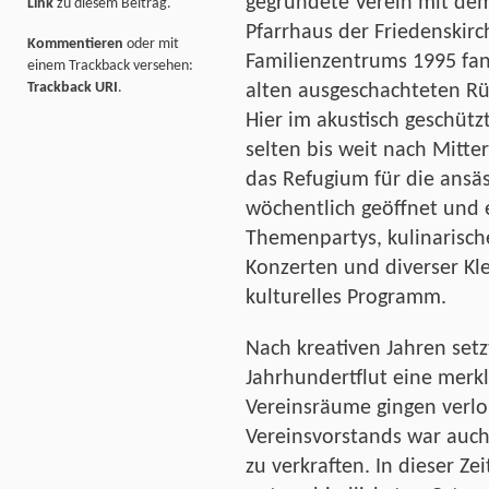
gegründete Verein mit de
Link
zu diesem Beitrag.
Pfarrhaus der Friedenskirc
Kommentieren
oder mit
Familienzentrums 1995 fa
einem Trackback versehen:
Trackback URI
.
alten ausgeschachteten Rü
Hier im akustisch geschüt
selten bis weit nach Mitte
das Refugium für die ansä
wöchentlich geöffnet und e
Themenpartys, kulinarische
Konzerten und diverser Klei
kulturelles Programm.
Nach kreativen Jahren set
Jahrhundertflut eine merkl
Vereinsräume gingen verl
Vereinsvorstands war auch
zu verkraften. In dieser Z