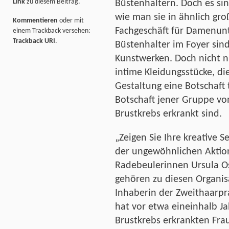
Link
zu diesem Beitrag.
Büstenhaltern. Doch es sin
wie man sie in ähnlich gro
Kommentieren
oder mit
Fachgeschäft für Damenunt
einem Trackback versehen:
Trackback URI
.
Büstenhalter im Foyer sind
Kunstwerken. Doch nicht nu
intime Kleidungsstücke, die
Gestaltung eine Botschaft
Botschaft jener Gruppe vo
Brustkrebs erkrankt sind.
„Zeigen Sie Ihre kreative 
der ungewöhnlichen Aktion
Radebeulerinnen Ursula O
gehören zu diesen Organis
Inhaberin der Zweithaarpr
hat vor etwa eineinhalb J
Brustkrebs erkrankten Fra