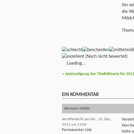
ihn se
die W
Mädc
Thoma
(Noch nicht bewertet)
Loading...
«
Ankündigung der Titelbildserie für 201
EIN
KOMMENTAR
Hermann Müller
Veröffentlicht am Mo., 10. Dez..
Verehr
2012 um 13:06
Was fü
Permanenter Link
hätte 