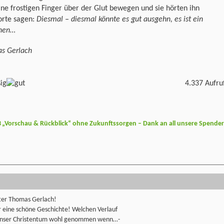
ine frostigen Finger über der Glut bewegen und sie hörten ihn
orte sagen:
Diesmal – diesmal könnte es gut ausgehn, es ist ein
hen…
s Gerlach
4.337 Aufru
3
„Vorschau & Rückblick“ ohne Zukunftssorgen – Dank an all unsere Spende
ter Thomas Gerlach!
r eine schöne Geschichte! Welchen Verlauf
unser Christentum wohl genommen wenn…-