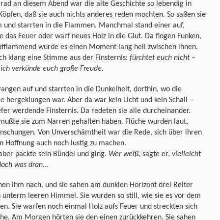
rad an diesem Abend war die alte Geschichte so lebendig in
Köpfen, daß sie auch nichts anderes reden mochten. So saßen sie
 und starrten in die Flammen. Manchmal stand einer auf,
e das Feuer oder warf neues Holz in die Glut. Da flogen Funken,
ufflammend wurde es einen Moment lang hell zwischen ihnen.
ich klang eine Stimme aus der Finsternis:
fürchtet euch nicht –
 ich verkünde euch große Freude.
rangen auf und starrten in die Dunkelheit, dorthin, wo die
 hergeklungen war. Aber da war kein Licht und kein Schall –
efer werdende Finsternis. Da redeten sie alle durcheinander.
 mußte sie zum Narren gehalten haben. Flüche wurden laut,
nschungen. Von Unverschämtheit war die Rede, sich über ihren
n Hoffnung auch noch lustig zu machen.
aber packte sein Bündel und ging.
Wer weiß,
sagte er,
vielleicht
 doch was dran…
hen ihm nach, und sie sahen am dunklen Horizont drei Reiter
 unterm leeren Himmel. Sie wurden so still, wie sie es vor dem
n. Sie warfen noch einmal Holz aufs Feuer und streckten sich
uhe. Am Morgen hörten sie den einen zurückkehren. Sie sahen