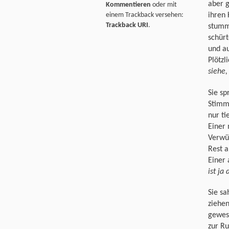
aber g
Kommentieren
oder mit
einem Trackback versehen:
ihren 
Trackback URI
.
stumm
schürt
und a
Plötzl
siehe,
Sie sp
Stimme
nur ti
Einer
Verwü
Rest a
Einer 
ist ja
Sie sa
ziehen
gewese
zur R