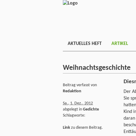
AKTUELLES HEFT
ARTIKEL
Weihnachtsgeschichte
Dies
Beitrag verfasst von
Redaktion
Der Ab
Sie sp
Sa., 1. Dez.. 2012
hatten
abgelegt in
Gedichte
Kind i
Schlagworte:
daran 
besch
Link
zu diesem Beitrag.
Enttäu