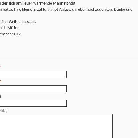
n der sich am Feuer wärmende Mann richtig
 hätte. Ihre kleine Erzählung gibt Anlass, darüber nachzudenken. Danke und
chöne Weihnachtszeit.
h H. Müller
ember 2012
*
*
e
ntar