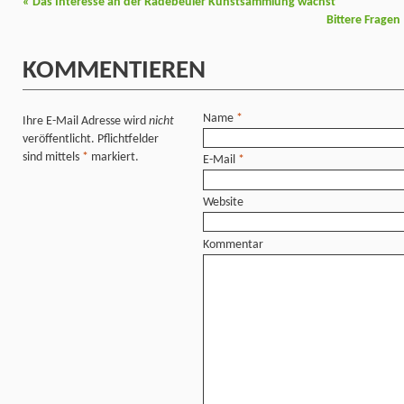
«
Das Interesse an der Radebeuler Kunstsammlung wächst
Bittere Fragen
KOMMENTIEREN
Name
*
Ihre E-Mail Adresse wird
nicht
veröffentlicht. Pflichtfelder
sind mittels
*
markiert.
E-Mail
*
Website
Kommentar