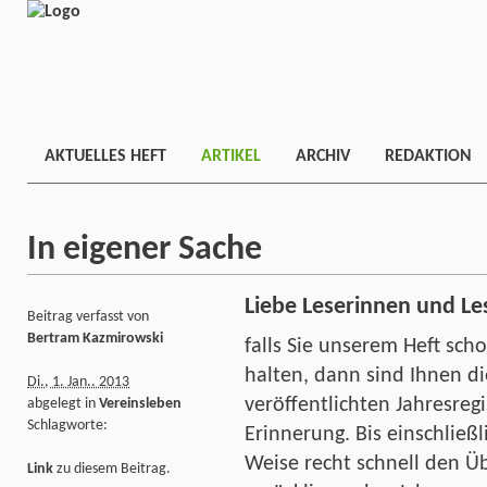
AKTUELLES HEFT
ARTIKEL
ARCHIV
REDAKTION
In eigener Sache
Liebe Leserinnen und Le
Beitrag verfasst von
Bertram Kazmirowski
falls Sie unserem Heft sch
halten, dann sind Ihnen di
Di., 1. Jan.. 2013
veröffentlichten Jahresreg
abgelegt in
Vereinsleben
Schlagworte:
Erinnerung.
Bis einschließl
Weise recht schnell den Ü
Link
zu diesem Beitrag.