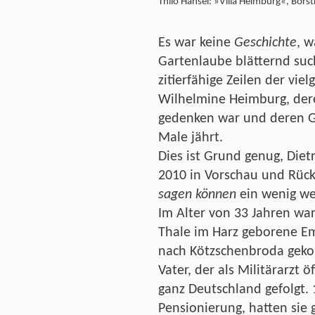
Thilo Hänsel: »Villa Heimburg«, Bors
Es war keine
Geschichte
, w
Gartenlaube blätternd suc
zitierfähige Zeilen der viel
Wilhelmine Heimburg, dere
gedenken war und deren G
Male jährt.
Dies ist Grund genug, Diet
2010 in Vorschau und Rück
sagen können
ein wenig we
Im Alter von 33 Jahren wa
Thale im Harz geborene Em
nach Kötzschenbroda geko
Vater, der als Militärarzt 
ganz Deutschland gefolgt.
Pensionierung, hatten sie