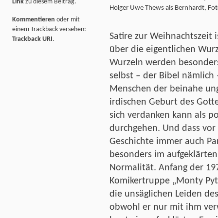
Link
zu diesem Beitrag.
Holger Uwe Thews als Bernhardt, Foto
Kommentieren
oder mit
einem Trackback versehen:
Satire zur Weihnachtszeit i
Trackback URI
.
über die eigentlichen Wurz
Wurzeln werden besonders
selbst – der Bibel nämlich
Menschen der beinahe ung
irdischen Geburt des Gott
sich verdanken kann als po
durchgehen. Und dass vor 
Geschichte immer auch Par
besonders im aufgeklärten
Normalität. Anfang der 197
Komikertruppe „Monty Pytho
die unsäglichen Leiden de
obwohl er nur mit ihm verw