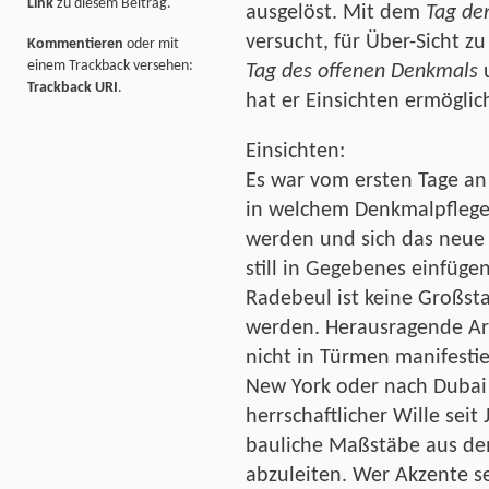
Link
zu diesem Beitrag.
ausgelöst. Mit dem
Tag de
versucht, für Über-Sicht z
Kommentieren
oder mit
einem Trackback versehen:
Tag des offenen Denkmals
Trackback URI
.
hat er Einsichten ermöglic
Einsichten:
Es war vom ersten Tage an d
in welchem Denkmalpflege z
werden und sich das neue 
still in Gegebenes einfüge
Radebeul ist keine Großsta
werden. Herausragende Arc
nicht in Türmen manifestie
New York oder nach Dubai g
herrschaftlicher Wille sei
bauliche Maßstäbe aus de
abzuleiten. Wer Akzente se