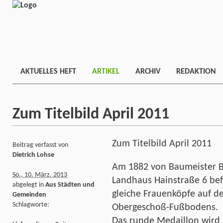
AKTUELLES HEFT
ARTIKEL
ARCHIV
REDAKTION
Zum Titelbild April 2011
Zum Titelbild April 2011
Beitrag verfasst von
Dietrich Lohse
Am 1882 von Baumeister B
So., 10. März. 2013
Landhaus Hainstraße 6 bef
abgelegt in
Aus Städten und
gleiche Frauenköpfe auf de
Gemeinden
Schlagworte:
Obergeschoß-Fußbodens.
Das runde Medaillon wird j