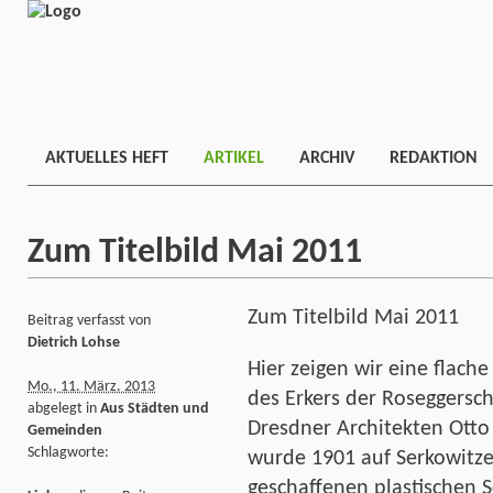
AKTUELLES HEFT
ARTIKEL
ARCHIV
REDAKTION
Zum Titelbild Mai 2011
Zum Titelbild Mai 2011
Beitrag verfasst von
Dietrich Lohse
Hier zeigen wir eine flache
Mo., 11. März. 2013
des Erkers der Roseggersc
abgelegt in
Aus Städten und
Dresdner Architekten Otto
Gemeinden
Schlagworte:
wurde 1901 auf Serkowitzer
geschaffenen plastischen S