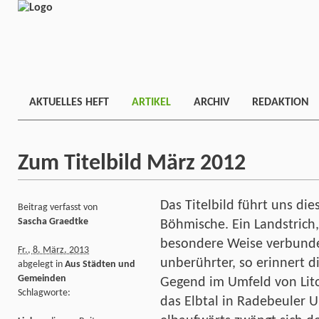
AKTUELLES HEFT
ARTIKEL
ARCHIV
REDAKTION
Zum Titelbild März 2012
Das Titelbild führt uns di
Beitrag verfasst von
Sascha Graedtke
Böhmische. Ein Landstrich
besondere Weise verbunde
Fr., 8. März. 2013
unberührter, so erinnert di
abgelegt in
Aus Städten und
Gemeinden
Gegend im Umfeld von Lito
Schlagworte:
das Elbtal in Radebeuler 