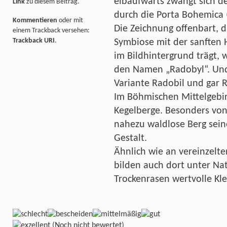
elbaufwärts zwängt sich de
Link
zu diesem Beitrag.
durch die Porta Bohemica 
Kommentieren
oder mit
Die Zeichnung offenbart, 
einem Trackback versehen:
Trackback URI
.
Symbiose mit der sanften 
im Bildhintergrund trägt, w
den Namen „Radobyl“. Und 
Variante Radobil und gar 
Im Böhmischen Mittelgebir
Kegelberge. Besonders von 
nahezu waldlose Berg sein
Gestalt.
Ähnlich wie an vereinzelt
bilden auch dort unter Na
Trockenrasen wertvolle Kl
(Noch nicht bewertet)