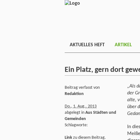
AKTUELLES HEFT
ARTIKEL
Ein Platz, gern dort gew
„Als d
Beitrag verfasst von
der Gr
Redaktion
alte, 
Do., 1. Aug.. 2013
über d
abgelegt in
Aus Städten und
Gedan
Gemeinden
Schlagworte:
In die
Meißen
Link
zu diesem Beitrag.