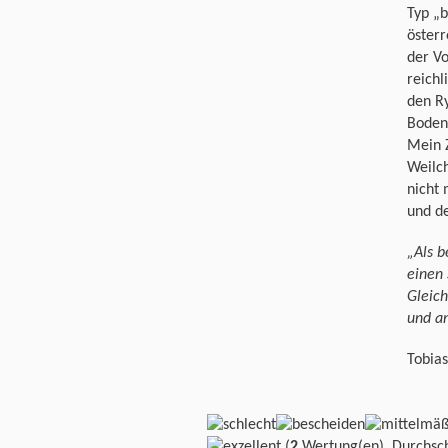
Typ „b
öster
der Vo
reichl
den Ry
Boden
Mein Z
Weilc
nicht
und d
„Als b
einen 
Gleich
und an
Tobia
(
2
Wertung(en), Durchsch