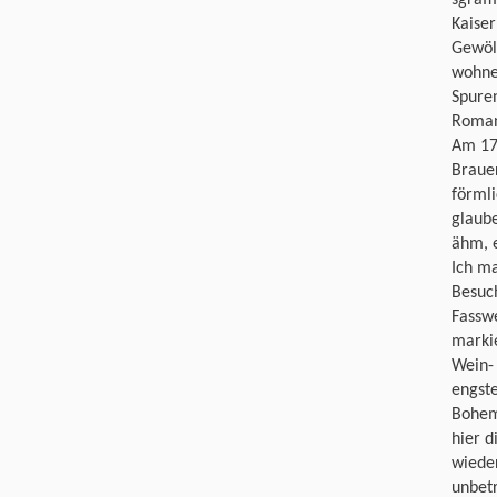
Kaiser
Gewölb
wohnen
Spure
Roman
Am 17.
Brauer
förmli
glaube
ähm, e
Ich m
Besuc
Fasswe
marki
Wein- 
engste
Bohem
hier 
wieder
unbet