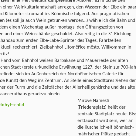
 kleinfeine Heft weitaus kompetentere Autoren. Ich möchte den
 einer Weinkulturlandschaft anregen, den Wassern der Elbe ein paa
nd Kilometer stromauf ins Böhmische folgend. Aus pragmatischen
en (es soll ja auch Wein getrunken werden…) wähle ich die Bahn und
dem einen Wochentag außer montags, den Öffnungszeiten von
 und einer Weinschänke geschuldet. Also zeitig in die S1 Richtung
handau zum ersten Elbe-Labe-Sprinter des Tages, Fahrtzeiten
ktuell recherchiert. Zielbahnhof Litoměřice město. Willkommen in
ritz!
r Hand vom Bahnhof weisen Barbakane und Mauerreste der alten
ichen Stadt (erste urkundliche Erwähnung 1227, der Stein zur 700-Jah
befindet sich im Außenbereich der Nordböhmischen Galerie für
de Kunst) den Weg ins Zentrum. An Stelle eines Stadttores ziehen de
er der Turm und die Zeltdächer der Allerheiligenkirche und das alte
ssancerathaus geradezu hinein.
Mírove Náměstí
(Friedensplatz) heißt der
zentrale Stadtplatz heute. Biss
enttäuscht wird sein, wer an
die Kuschelichkeit böhmisch-
mährischer Plätze gedacht