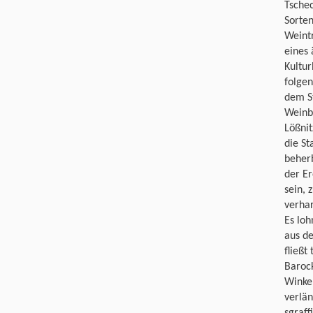
Tschec
Sorten
Weint
eines 
Kultur
folge
dem St
Weinba
Lößnit
die St
beherb
der Er
sein, 
verhar
Es loh
aus d
fließt
Baroc
Winkel
verlän
sgraff