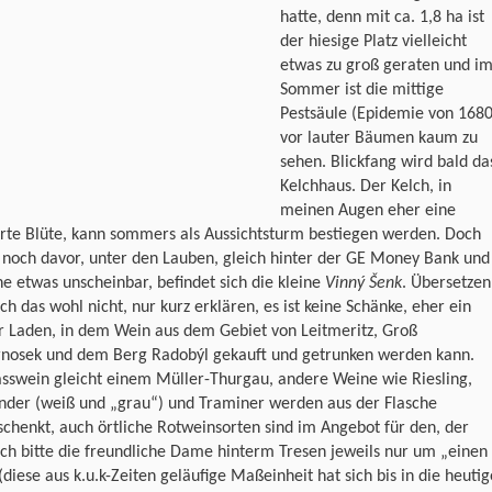
hatte, denn mit ca. 1,8 ha ist
der hiesige Platz vielleicht
etwas zu groß geraten und i
Sommer ist die mittige
Pestsäule (Epidemie von 168
vor lauter Bäumen kaum zu
sehen. Blickfang wird bald da
Kelchhaus. Der Kelch, in
meinen Augen eher eine
ierte Blüte, kann sommers als Aussichtsturm bestiegen werden. Doch
 noch davor, unter den Lauben, gleich hinter der GE Money Bank und
e etwas unscheinbar, befindet sich die kleine
Vinný Šenk
. Übersetzen
ch das wohl nicht, nur kurz erklären, es ist keine Schänke, eher ein
r Laden, in dem Wein aus dem Gebiet von Leitmeritz, Groß
rnosek und dem Berg Radobýl gekauft und getrunken werden kann.
sswein gleicht einem Müller-Thurgau, andere Weine wie Riesling,
nder (weiß und „grau“) und Traminer werden aus der Flasche
chenkt, auch örtliche Rotweinsorten sind im Angebot für den, der
ch bitte die freundliche Dame hinterm Tresen jeweils nur um „einen
(diese aus k.u.k-Zeiten geläufige Maßeinheit hat sich bis in die heutig