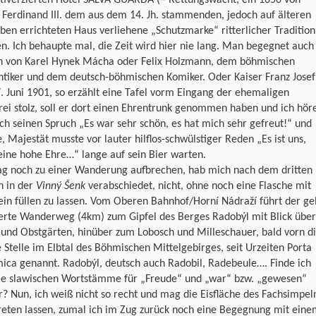
 Ferdinand III. dem aus dem 14. Jh. stammenden, jedoch auf älteren
en errichteten Haus verliehene „Schutzmarke“ ritterlicher Tradition
. Ich behaupte mal, die Zeit wird hier nie lang. Man begegnet auch
n von Karel Hynek Mácha oder Felix Holzmann, dem böhmischen
tiker und dem deutsch-böhmischen Komiker. Oder Kaiser Franz Josef 
 Juni 1901, so erzählt eine Tafel vorm Eingang der ehemaligen
ei stolz, soll er dort einen Ehrentrunk genommen haben und ich hör
ch seinen Spruch „Es war sehr schön, es hat mich sehr gefreut!“ und
, Majestät musste vor lauter hilflos-schwülstiger Reden „Es ist uns,
ine hohe Ehre…“ lange auf sein Bier warten.
ag noch zu einer Wanderung aufbrechen, hab mich nach dem dritten
h in der
Vinný Šenk
verabschiedet, nicht, ohne noch eine Flasche mit
in füllen zu lassen. Vom Oberen Bahnhof/Horní Nádraží führt der ge
erte Wanderweg (4km) zum Gipfel des Berges Radobýl mit Blick über
und Obstgärten, hinüber zum Lobosch und Milleschauer, bald vorn d
 Stelle im Elbtal des Böhmischen Mittelgebirges, seit Urzeiten Porta
ica genannt. Radobýl, deutsch auch Radobil, Radebeule…. Finde ich
die slawischen Wortstämme für „Freude“ und „war“ bzw. „gewesen“
? Nun, ich weiß nicht so recht und mag die Eisfläche des Fachsimpel
reten lassen, zumal ich im Zug zurück noch eine Begegnung mit ein