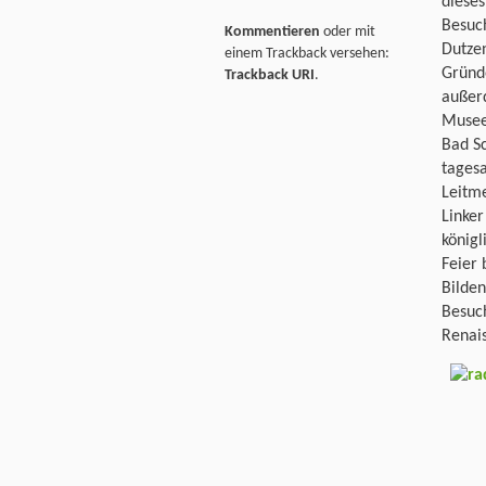
dieses
Besuch
Kommentieren
oder mit
Dutze
einem Trackback versehen:
Gründ
Trackback URI
.
außer
Museen
Bad Sc
tagesa
Leitme
Linke
königl
Feier 
Bilden
Besuch
Renai