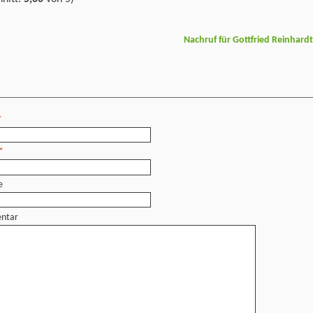
Nachruf für Gottfried Reinhard
*
*
e
ntar