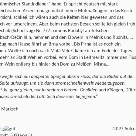
öhmischer Stadtindianer“ habe. Er spricht deutsch mit stark
reichischem Akzent und gemahnt meine Mutmaßungen in das Reich
rsicht, schließlich wären auch die Kelten hier gewesen und das
ich vor unsereinem. Aber beim nächsten Besuch sollte ich gleich früh
chlik (Schnellzug) Nr. 777 namens Radobýl ab Tetschen-
bach/Děčín hl.n. nehmen und den Elbwein in Melnik und Rudnitz…..
ug nach Hause fährt an Brna vorbei. Bis Pirna ist es noch ein
hen. Wöllte ich noch nach Malá Vele?, käme ich am Ende des Tages
 mehr an Stadt Wehlen vorbei. Vom Dom in Leitmeritz immer den Flus
en Wein entlang bis hinter den Dom zu Meißen, Misna….
ewegte sich ein doppelter Spiegel überm Fluss, der die Bilder auf der
Seite aufsaugt, um sie dann stromschnellenweit wiederzugeben.
? Ja, ganz gleich, nur in anderen Farben, Gebilden und Klängen, Düft
ders streichelnder Luft. Sich dies-zeits begegnen.“
s Märksch
4.097 Aufru
nitt:
5,00
von 5)