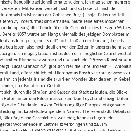
hische Republik traditionell erhalten), denn, ich mag schon mehrere
 verkosten. Mit Pausen versteht sich und so lasse ich nach der
rinkepraxis im Museum der Gotischen Burg (…naja, Palas und Teil
älteren Zylinderturmes sind erhalten, heute Teile eines modernen
hauskomplexes) die Theorie über die Geschichte des hiesigen Weines
n. Bereits 1057 wurde am Hang unterhalb des jetzigen Domplatzes mi
ephansdom (ja, ja, ein „Steffl“ nicht bloß an der Donau…) bereits
u betrieben, also noch deutlich vor den Zeiten in unseren heimisch
zbergen. Ich mags glauben, ist es doch e i n möglicher Grund, wesha
adt später Bischofssitz wurde und u.a. auch ein Diözesen-Kunstmuse
ergt. Lucas Cranach d.Ä. gibt sich hier die Ehre und sein Hl. Antoniu
emit kund, offensichtlich mit Hieronymus Bosch vertraut gewesen zu
zu ähnlich jedenfalls sind die skurrilen Monster über dessen im Gebet
render, charismatischer Gestalt.
nt sich, durch die Straßen und Gassen der Stadt zu laufen, die Blicke
en Höfen hinter den Bildermuseen zum Domhügel sind einzig. Unten
 träge die Elbe dahin. In 4km Entfernung läge Europas letztgebaute
kfestung mit kapitelschwingendem Namen: Theresienstadt. Details u
, Blickfänge und Geschichten, wer mag, kann auch gern ein
gertes Wochenende in Leitmeritz verbringen und z.B. im
itiverzierten Hotel SALVA GUARDA (= Rettungswacht, ein 1650 von