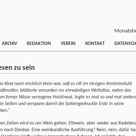
Monatshe
ARCHIV
REDAKTION
VEREIN
KONTAKT
DATENSC
esen zu sein
as Kind noch reichlich klein war, saß es oft im riesigen Armlehnstuhl
oßmutter, blätterte versunken im ehrwürdigen Weltatlas, nahm das
von ferner Nässe verzogene Holzlineal, legte es mal so und mal anders
ie Seiten und verspann damit die farbengedruckte Erde in seine
ken.“
sen Zeilen wird es um Wein gehen, Elbwein, aber weder aus Radebeu
 noch Diesbar. Eine weinkundliche Ausführung? Nein, nein, dafür ha