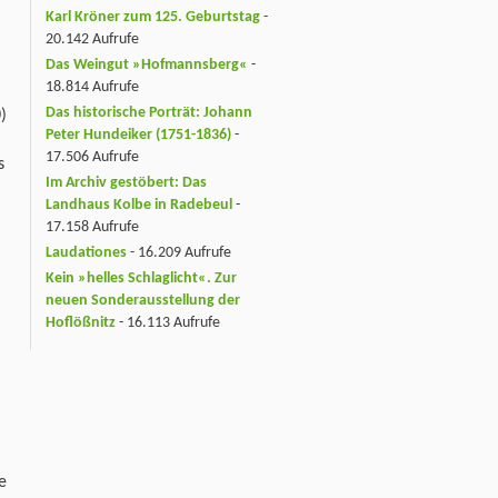
Karl Kröner zum 125. Geburtstag
-
20.142 Aufrufe
Das Weingut »Hofmannsberg«
-
m
18.814 Aufrufe
Das historische Porträt: Johann
0)
Peter Hundeiker (1751-1836)
-
17.506 Aufrufe
s
Im Archiv gestöbert: Das
Landhaus Kolbe in Radebeul
-
17.158 Aufrufe
Laudationes
- 16.209 Aufrufe
Kein »helles Schlaglicht«. Zur
neuen Sonderausstellung der
Hoflößnitz
- 16.113 Aufrufe
e