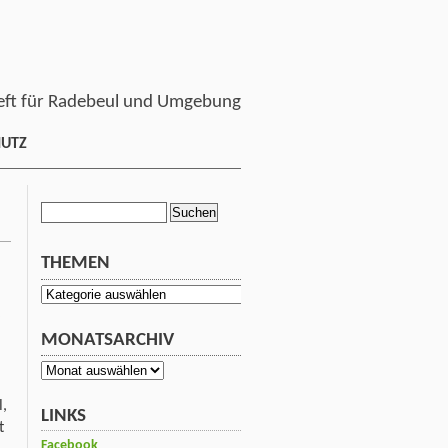
ft für Radebeul und Umgebung
HUTZ
Suchen
nach:
THEMEN
Themen
MONATSARCHIV
Monatsarchiv
l,
LINKS
t
Facebook