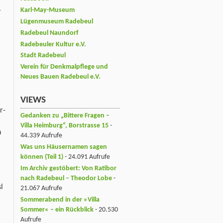
Karl-May-Museum
r
Lügenmuseum Radebeul
Radebeul Naundorf
Radebeuler Kultur e.V.
Stadt Radebeul
Verein für Denkmalpflege und
Neues Bauen Radebeul e.V.
VIEWS
r-
Gedanken zu „Bittere Fragen –
Villa Heimburg“, Borstrasse 15
-
n
44.339 Aufrufe
Was uns Häusernamen sagen
können (Teil 1)
- 24.091 Aufrufe
Im Archiv gestöbert: Von Ratibor
nach Radebeul – Theodor Lobe
-
l
21.067 Aufrufe
Sommerabend in der »Villa
Sommer« – ein Rückblick
- 20.530
Aufrufe