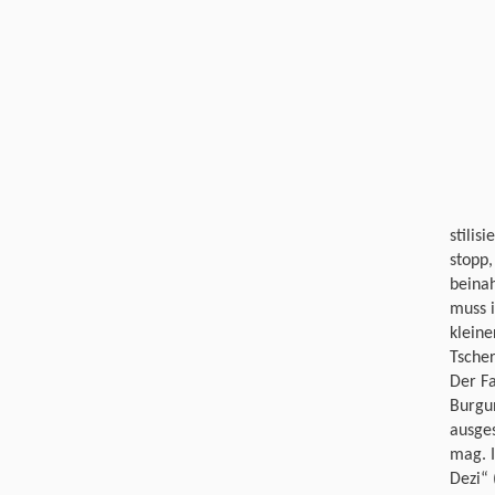
stilis
stopp,
beinah
muss i
kleine
Tsche
Der Fa
Burgu
ausges
mag. I
Dezi“ 