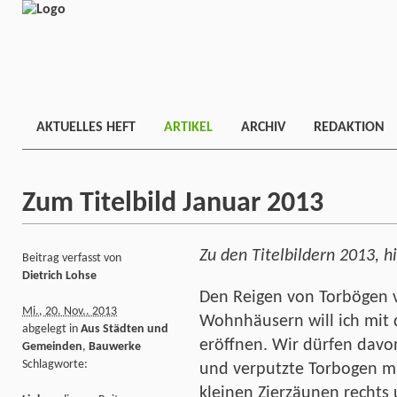
AKTUELLES HEFT
ARTIKEL
ARCHIV
REDAKTION
Zum Titelbild Januar 2013
Zu den Titelbildern 2013, h
Beitrag verfasst von
Dietrich Lohse
Den Reigen von Torbögen v
Mi., 20. Nov.. 2013
Wohnhäusern will ich mit
abgelegt in
Aus Städten und
eröffnen. Wir dürfen davo
Gemeinden
,
Bauwerke
Schlagworte:
und verputzte Torbogen mi
kleinen Zierzäunen rechts