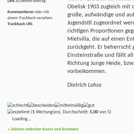
Link
zu diesem Beitrag.
Obelisk 1903 zugleich mit d
Kommentieren
oder mit
große, aufwändige und au
einem Trackback versehen:
Jugendstil zugeordnet werd
Trackback URI
.
richtigen Proportionen ge
Mietvilla, die auf einen En
zurückgeht. Er beherrscht 
Einsteinstraße und fällt al
Richtung Junge Heide, bzw.
vorbeikommen.
Dietrich Lohse
(
1
Wertung(en), Durchschnitt:
5,00
von 5)
Loading...
«
Zeichen zwischen Kunst und Kommerz