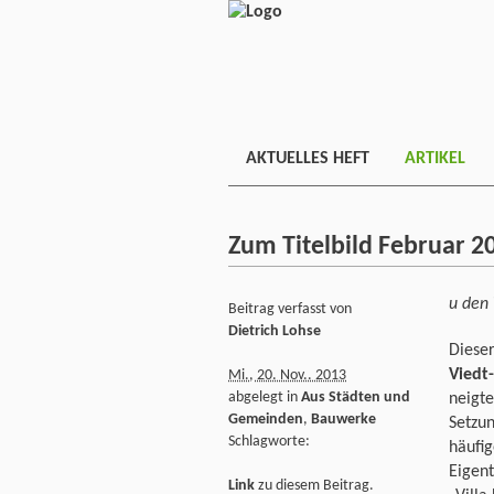
AKTUELLES HEFT
ARTIKEL
Zum Titelbild Februar 2
u den 
Beitrag verfasst von
Dietrich Lohse
Dieser
Viedt
Mi., 20. Nov.. 2013
abgelegt in
Aus Städten und
neigte
Gemeinden
,
Bauwerke
Setzun
Schlagworte:
häufi
Eigen
Link
zu diesem Beitrag.