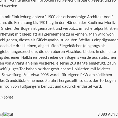
 Lina“ konnte auch der Torbogen fachgerecht in Stand gesetzt und so
tet werden.
lla mit Einfriedung entwarf 1900 der ortsansässige Architekt Adolf
nn, die Errichtung bis 1901 lag in den Händen der Baufirma Moritz
 Große. Der Bogen ist gemauert und verputzt, im Scheitelpunkt ist ei
rtiefung mit Kleeblatt als Zierelement zu erkennen. Man wird wohl
fehl gehen, dieses als Glückssymbol zu deuten. Weitaus einprägsamer
edoch die drei kleinen, abgestuften Ziegeldächer (eingangs als
lgiebel angesprochen), die den oberen Abschluss bilden. In die lichte
ng des einen Halbkreis beschreibenden Bogens wurde aus statischen
n von Anfang an eine verzierte, eiserne Zugstange eingefügt. Zaun
eiflügliges Tor haben oxidrot gestrichene Holzlatten mit leichter
r Schweifung. Seit etwa 2005 wurde für eigene PKW am südlichen
es Grundstücks eine neue Zufahrt hergestellt, so dass der Torbogen
r noch von Fußgängern benutzt und dadurch entlastet wird.
ch Lohse
3.083 Aufru