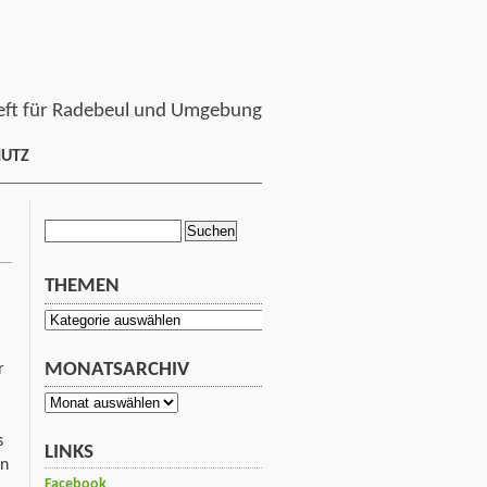
ft für Radebeul und Umgebung
HUTZ
Suchen
nach:
THEMEN
Themen
MONATSARCHIV
r
Monatsarchiv
s
LINKS
en
Facebook