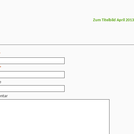
Zum Titelbild April 201
*
*
e
ntar