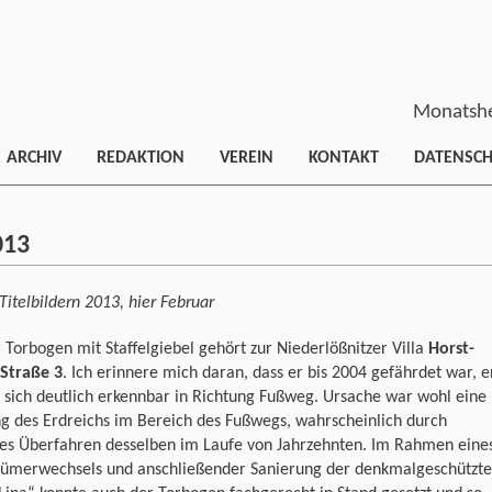
Monatshe
ARCHIV
REDAKTION
VEREIN
KONTAKT
DATENSC
013
Titelbildern 2013, hier Februar
 Torbogen mit Staffelgiebel gehört zur Niederlößnitzer Villa
Horst-
-Straße 3
. Ich erinnere mich daran, dass er bis 2004 gefährdet war, e
 sich deutlich erkennbar in Richtung Fußweg. Ursache war wohl eine
g des Erdreichs im Bereich des Fußwegs, wahrscheinlich durch
ges Überfahren desselben im Laufe von Jahrzehnten. Im Rahmen eine
tümerwechsels und anschließender Sanierung der denkmalgeschützt