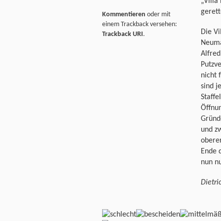
„Villa
geret
Kommentieren
oder mit
einem Trackback versehen:
Die Vi
Trackback URI
.
Neuma
Alfred
Putzve
nicht 
sind j
Staffe
Öffnu
Gründe
und zw
obere
Ende d
nun nu
Dietri