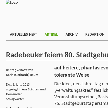
AKTUELLES HEFT
ARTIKEL
ARCHIV
REDAKTION
Radebeuler feiern 80. Stadtgebu
auf heitere, phantasiev
Beitrag verfasst von
tolerante Weise
Karin (Gerhardt) Baum
Die Idee, den Jahrestag ei
Do., 1. Jan.. 2015
abgelegt in
Aus Städten und
„Verwaltungsaktes“ festlic
Gemeinden
Veranstaltungsreihe „Basis
Schlagworte:
75. Stadtgeburtstag erstma