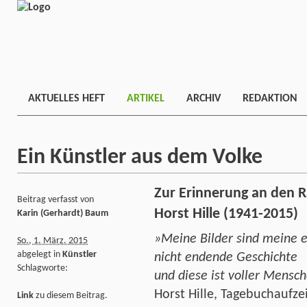
AKTUELLES HEFT
ARTIKEL
ARCHIV
REDAKTION
Ein Künstler aus dem Volke
Zur Erinnerung an den R
Beitrag verfasst von
Horst Hille (1941-2015)
Karin (Gerhardt) Baum
»Meine Bilder sind meine 
So., 1. März. 2015
abgelegt in
Künstler
nicht endende Geschichte
Schlagworte:
und diese ist voller Mensc
Horst Hille, Tagebuchaufz
Link
zu diesem Beitrag.