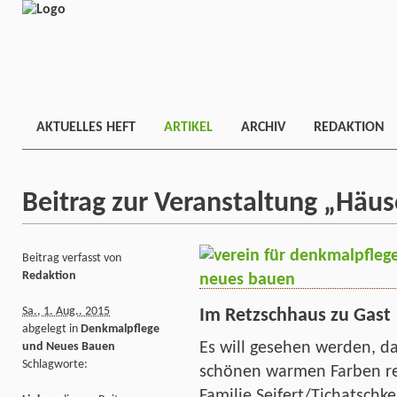
AKTUELLES HEFT
ARTIKEL
ARCHIV
REDAKTION
Beitrag zur Veranstaltung „Häus
Beitrag verfasst von
Redaktion
Sa., 1. Aug.. 2015
Im Retzschhaus zu Gast
abgelegt in
Denkmalpflege
Es will gesehen werden, da
und Neues Bauen
Schlagworte:
schönen warmen Farben re
Familie Seifert/Tichatschk