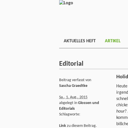
AKTUELLES HEFT
ARTIKEL
Editorial
Holi
Beitrag verfasst von
Sascha Graedtke
Heute
irgend
Sa., 1. Aug.. 2015
schne
abgelegt in
Glossen und
chick
Editorials
hour
?
Schlagworte:
komme
bißch
Link
zu diesem Beitrag.