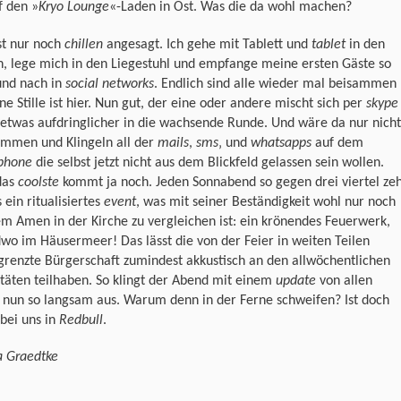
f den »
Kryo Lounge
«-Laden in Ost. Was die da wohl machen?
ist nur noch
chillen
angesagt. Ich gehe mit Tablett und
tablet
in den
, lege mich in den Liegestuhl und empfange meine ersten Gäste so
und nach in
social networks
. Endlich sind alle wieder mal beisammen
ne Stille ist hier. Nun gut, der eine oder andere mischt sich per
skype
etwas aufdringlicher in die wachsende Runde. Und wäre da nur nicht
ummen und Klingeln all der
mails
,
sms
‚ und
whatsapps
auf dem
phone
die selbst jetzt nicht aus dem Blickfeld gelassen sein wollen.
das
coolste
kommt ja noch. Jeden Sonnabend so gegen drei viertel ze
s ein ritualisiertes
event
, was mit seiner Beständigkeit wohl nur noch
m Amen in der Kirche zu vergleichen ist: ein krönendes Feuerwerk,
wo im Häusermeer! Das lässt die von der Feier in weiten Teilen
renzte Bürgerschaft zumindest akkustisch an den allwöchentlichen
itäten teilhaben. So klingt der Abend mit einem
update
von allen
 nun so langsam aus. Warum denn in der Ferne schweifen? Ist doch
bei uns in
Redbull
.
a Graedtke