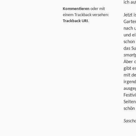
ich au
Kommentieren
oder mit
Jetzt 
einem Trackback versehen:
Trackback URI
.
Garten
nach 
und ei
schon 
das S
smart
Aber 
gibt e
mit de
irgend
ausgeg
Festiv
Seiten
schön 
Sasch