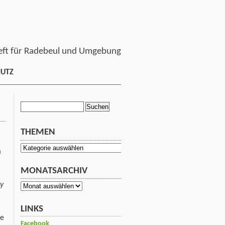
ft für Radebeul und Umgebung
HUTZ
Suchen
nach:
THEMEN
Themen
m
MONATSARCHIV
y
Monatsarchiv
LINKS
te
Facebook