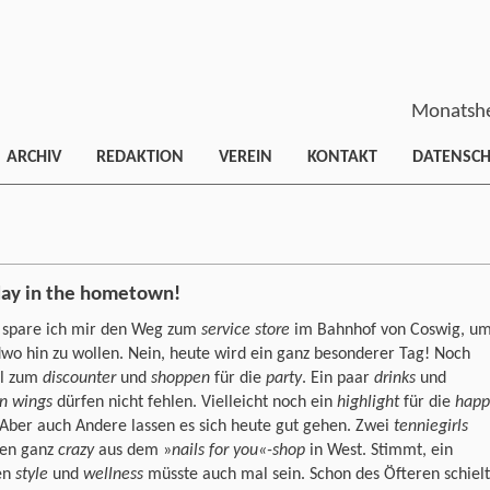
Monatshe
ARCHIV
REDAKTION
VEREIN
KONTAKT
DATENSC
day in the hometown!
 spare ich mir den Weg zum
service store
im Bahnhof von Coswig, u
wo hin zu wollen. Nein, heute wird ein ganz besonderer Tag! Noch
ll zum
discounter
und
shoppen
für die
party
. Ein paar
drinks
und
en wings
dürfen nicht fehlen. Vielleicht noch ein
highlight
für die
happ
 Aber auch Andere lassen es sich heute gut gehen. Zwei
tenniegirls
n ganz
crazy
aus dem »
nails for you«-shop
in West. Stimmt, ein
en
style
und
wellness
müsste auch mal sein. Schon des Öfteren schiel