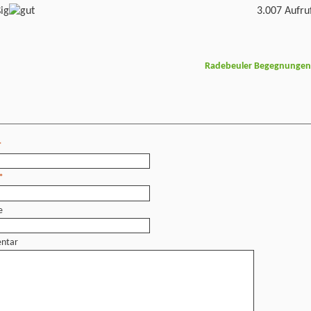
3.007 Aufru
Radebeuler Begegnunge
*
*
e
ntar