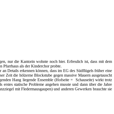
n, nur die Kantorin wohnte noch hier. Erfreulich ist, dass mit dem
 Pfarrhaus als der Kinderchor probte.
wir an Details erkennen können, dass im EG des Südflügels früher eine
ieser Zeit die hölzerne Blockstube gegen massive Mauern ausgetauscht
igenden Hang liegende Ensemble (Hofseite = Schauseite) wirkt trotz
ls erstes statische Probleme angehen musste und dann über die Jahre
anzziegel mit Fledermausgaupen) und anderen Gewerken brauchte sie