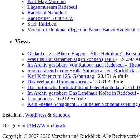
Karl-May-Museum
Lügenmuseum Radebeul
Radebeul Naundorf
Radebeuler Kultur e.V.
Stadt Radebeul
Verein für Denkmalpflege und Neues Bauen Radebeul e
Views
Gedanken zu „Bittere Fragen – Villa Heimburg“, Borstra
Was uns Häusernamen sagen können (Teil 1)
- 24.097 A
Im Archiv gestöbert: Von Ratibor nach Radebeul – The
Sommerabend in der »Villa Sommer« – ein Rückblick
- 
Karl Kröner zum 125. Geburtstag
- 20.151 Aufrufe
Das Weingut »Hofmannsberg«
- 18.831 Aufrufe
Das historische Porträt: Johann Peter Hundeiker (1751-1
Im Archiv gestöbert: Das Landhaus Kolbe in Radebeul
-
Laudationes
- 16.212 Aufrufe
Kein »helles Schlaglicht«. Zur neuen Sonderausstellung 
Erstellt mit
WordPress
&
Sandbox
Design von
IAMWW
und
inwk
Copyright © 2007-2026 Vorschau und Rückblick. Alle Rechte vorbeh