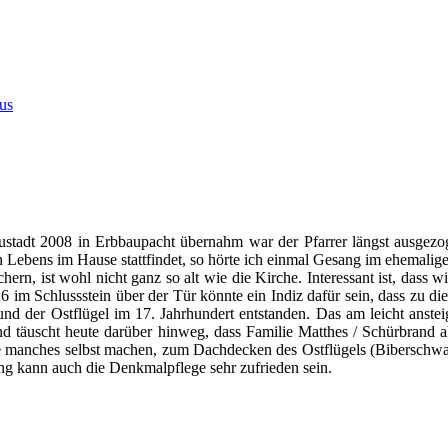
us
ustadt 2008 in Erbbaupacht übernahm war der Pfarrer längst ausgezoge
ebens im Hause stattfindet, so hörte ich einmal Gesang im ehemaligen
hern, ist wohl nicht ganz so alt wie die Kirche. Interessant ist, dass 
6 im Schlussstein über der Tür könnte ein Indiz dafür sein, dass zu d
nd der Ostflügel im 17. Jahrhundert entstanden. Das am leicht anste
d täuscht heute darüber hinweg, dass Familie Matthes / Schürbrand a
sie manches selbst machen, zum Dachdecken des Ostflügels (Biberschw
g kann auch die Denkmalpflege sehr zufrieden sein.