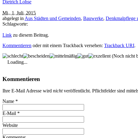
Dietrich Lohse
Mi., 1. Juli. 2015
abgelegt in
Aus Städten und Gemeinden
,
Bauwerke
,
Denkmalpflege 
Schlagworte:
Link
zu diesem Beitrag.
Kommentieren
oder mit einem Trackback versehen:
Trackback URI
.
(Noch nicht b
Loading...
Kommentieren
Ihre E-Mail Adresse wird
nicht
veröffentlicht. Pflichtfelder sind mitte
Name
*
E-Mail
*
Website
Kommentar