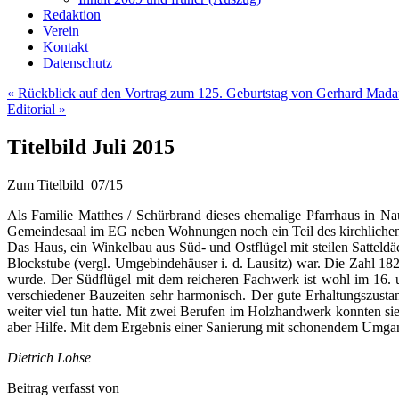
Redaktion
Verein
Kontakt
Datenschutz
«
Rückblick auf den Vortrag zum 125. Geburtstag von Gerhard Mada
Editorial
»
Titelbild Juli 2015
Zum Titelbild 07/15
Als Familie Matthes / Schürbrand dieses ehemalige Pfarrhaus in Na
Gemeindesaal im EG neben Wohnungen noch ein Teil des kirchlichen L
Das Haus, ein Winkelbau aus Süd- und Ostflügel mit steilen Satteldäc
Blockstube (vergl. Umgebindehäuser i. d. Lausitz) war. Die Zahl 182
wurde. Der Südflügel mit dem reicheren Fachwerk ist wohl im 16. u
verschiedener Bauzeiten sehr harmonisch. Der gute Erhaltungszustan
weiter viel tun hatte. Mit zwei Berufen im Holzhandwerk konnten 
aber Hilfe. Mit dem Ergebnis einer Sanierung mit schonendem Umgan
Dietrich Lohse
Beitrag verfasst von