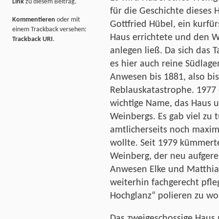
Link
zu diesem Beitrag.
für die Geschichte dieses 
Kommentieren
oder mit
Gottfried Hübel, ein kurfü
einem Trackback versehen:
Haus errichtete und den W
Trackback URI
.
anlegen ließ. Da sich das T
es hier auch reine Südlag
Anwesen bis 1881, also bis
Reblauskatastrophe. 1977 
wichtige Name, das Haus u
Weinbergs. Es gab viel zu
amtlicherseits noch maxim
wollte. Seit 1979 kümmert
Weinberg, der neu aufgere
Anwesen Elke und Matthia
weiterhin fachgerecht pfl
Hochglanz“ polieren zu wo
Das zweigeschossige Haus