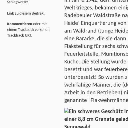
Im Jahre 1942, dem dritten
Schlagworte:
Weltkrieges, bekamen eini
Link
zu diesem Beitrag.
Radebeuler Waldstraße na
Heide’ Einquartierung von 
Kommentieren
oder mit
einem Trackback versehen:
am Waldrand (Junge Heide)
Trackback URI
.
eine Baracke, die sie dann
Flakstellung für sechs sch
Feuerleitstelle, Munition
Küche. Die Stellung wurde
besetzt und war feuerbere
unterbesetzt! So wurden z
wehrfähige Männer, die (du
Arbeit in den Betrieben) n
genannte “Flakwehrmänner“