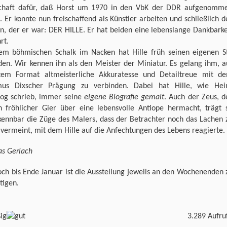
chaft dafür, daß Horst um 1970 in den VbK der DDR aufgenomm
 Er konnte nun freischaffend als Künstler arbeiten und schließlich d
n, der er war: DER HILLE. Er hat beiden eine lebenslange Dankbarke
rt.
em böhmischen Schalk im Nacken hat Hille früh seinen eigenen St
den. Wir kennen ihn als den Meister der Miniatur. Es gelang ihm, a
stem Format altmeisterliche Akkuratesse und Detailtreue mit d
mus Dixscher Prägung zu verbinden. Dabei hat Hille, wie Hei
log schrieb, immer seine
eigene Biografie gemalt
. Auch der Zeus, d
in fröhlicher Gier über eine lebensvolle Antiope hermacht, trägt 
kennbar die Züge des Malers, dass der Betrachter noch das Lachen 
vermeint, mit dem Hille auf die Anfechtungen des Lebens reagierte.
s Gerlach
ch bis Ende Januar ist die Ausstellung jeweils an den Wochenenden 
tigen.
3.289 Aufru