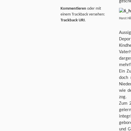
gesche
Kommentieren
oder mit
einem Trackback versehen:
Horst
Trackback URI
.
Aussi
Depo
Kindh
Vater
darges
mehrf
Ein Zu
doch 
Niede
wie d
zog.
Zum 2
geler
integ
gebor
und G