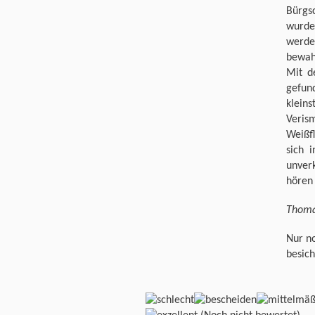
Bürgs
wurde.
werde
bewah
Mit d
gefun
klein
Veris
Weißf
sich 
unver
hören 
Thoma
Nur no
besich