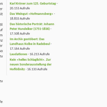
en
Karl Kröner zum 125. Geburtstag
-
20.153 Aufrufe
er
Das Weingut »Hofmannsberg«
-
it
18.833 Aufrufe
Das historische Porträt: Johann
il
Peter Hundeiker (1751-1836)
-
uf
17.508 Aufrufe
em
Im Archiv gestöbert: Das
nz
Landhaus Kolbe in Radebeul
-
er
17.164 Aufrufe
so
Laudationes
- 16.213 Aufrufe
zu
Kein »helles Schlaglicht«. Zur
neuen Sonderausstellung der
Hoflößnitz
- 16.133 Aufrufe
zu
fe