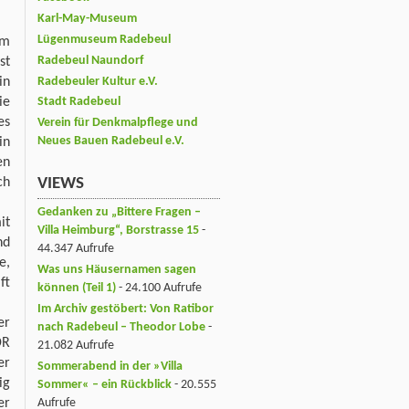
Karl-May-Museum
Lügenmuseum Radebeul
am
Radebeul Naundorf
st
n
Radebeuler Kultur e.V.
ie
Stadt Radebeul
es
Verein für Denkmalpflege und
Neues Bauen Radebeul e.V.
in
en
ch
VIEWS
Gedanken zu „Bittere Fragen –
it
Villa Heimburg“, Borstrasse 15
-
nd
44.347 Aufrufe
e,
Was uns Häusernamen sagen
ft
können (Teil 1)
- 24.100 Aufrufe
Im Archiv gestöbert: Von Ratibor
er
nach Radebeul – Theodor Lobe
-
DR
21.082 Aufrufe
er
Sommerabend in der »Villa
ig
Sommer« – ein Rückblick
- 20.555
er
Aufrufe