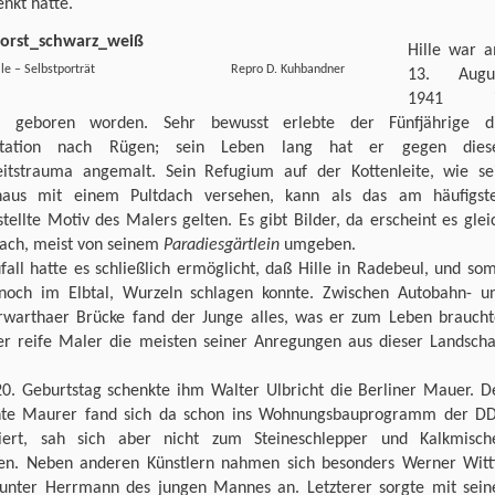
nkt hatte.
Hille war 
 Hille – Selbstporträt Repro D. Kuhbandner
13. Augu
1941 i
g geboren worden. Sehr bewusst erlebte der Fünfjährige d
rtation nach Rügen; sein Leben lang hat er gegen dies
eitstrauma angemalt. Sein Refugium auf der Kottenleite, wie se
haus mit einem Pultdach versehen, kann als das am häufigst
tellte Motiv des Malers gelten. Es gibt Bilder, da erscheint es glei
ach, meist von seinem
Paradiesgärtlein
umgeben.
fall hatte es schließlich ermöglicht, daß Hille in Radebeul, und som
noch im Elbtal, Wurzeln schlagen konnte. Zwischen Autobahn- u
rwarthaer Brücke fand der Junge alles, was er zum Leben braucht
er reife Maler die meisten seiner Anregungen aus dieser Landscha
0. Geburtstag schenkte ihm Walter Ulbricht die Berliner Mauer. D
nte Maurer fand sich da schon ins Wohnungsbauprogramm der D
riert, sah sich aber nicht zum Steineschlepper und Kalkmisch
en. Neben anderen Künstlern nahmen sich besonders Werner Witt
unter Herrmann des jungen Mannes an. Letzterer sorgte mit sein