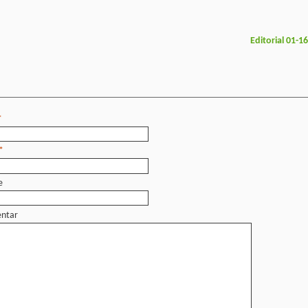
Editorial 01-1
*
*
e
ntar