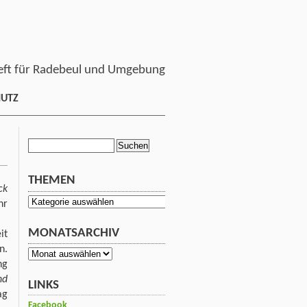
ft für Radebeul und Umgebung
HUTZ
Suchen
nach:
THEMEN
ck
Themen
hr
MONATSARCHIV
it
n.
Monatsarchiv
ng
nd
LINKS
ag
Facebook