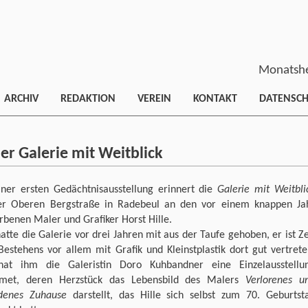
Monatshe
ARCHIV
REDAKTION
VEREIN
KONTAKT
DATENSC
der Galerie mit Weitblick
iner ersten Gedächtnisausstellung erinnert die
Galerie mit Weitbli
er Oberen Bergstraße in Radebeul an den vor einem knappen Ja
rbenen Maler und Grafiker Horst Hille.
hatte die Galerie vor drei Jahren mit aus der Taufe gehoben, er ist Ze
Bestehens vor allem mit Grafik und Kleinstplastik dort gut vertrete
at ihm die Galeristin Doro Kuhbandner eine Einzelausstellu
met, deren Herzstück das Lebensbild des Malers
Verlorenes u
denes Zuhause
darstellt, das Hille sich selbst zum 70. Geburtst