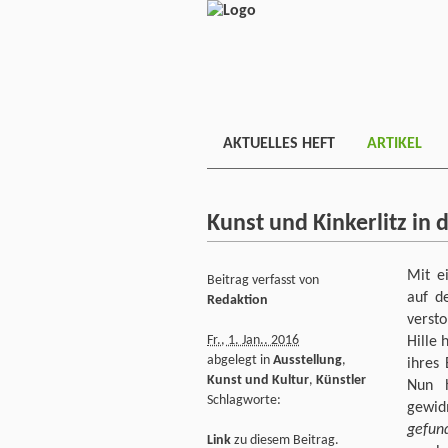
AKTUELLES HEFT
ARTIKEL
Kunst und Kinkerlitz in 
Mit e
Beitrag verfasst von
auf d
Redaktion
versto
Fr., 1. Jan.. 2016
Hille 
abgelegt in
Ausstellung
,
ihres 
Kunst und Kultur
,
Künstler
Nun h
Schlagworte:
gewid
gefun
Link
zu diesem Beitrag.