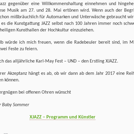
azz gegenüber eine Willkommenshaltung einnehmen und hingehe
ese Musik am 27. und 28. Mai ertönen wird. Wenn auch der Begri
schon mißbräuchlich für Automarken und Unterwäsche gebraucht wir
t es die Kunstgattung JAZZ selbst nach 100 Jahren immer noch schw
 heiligen Kunsthallen der Hochkultur einzuziehen.
lb würde ich mich freuen, wenn die Radebeuler bereit sind, im M
wei Feste zu feiern.
h das alljährliche Karl-May Fest – UND – den Erstling XJAZZ.
hrer Akzeptanz hängt es ab, ob wir dann ab dem Jahr 2017 eine Rei
n können.
Vergnügen bei offenen Ohren wünscht
r Baby Sommer
XJAZZ – Programm und Künstler