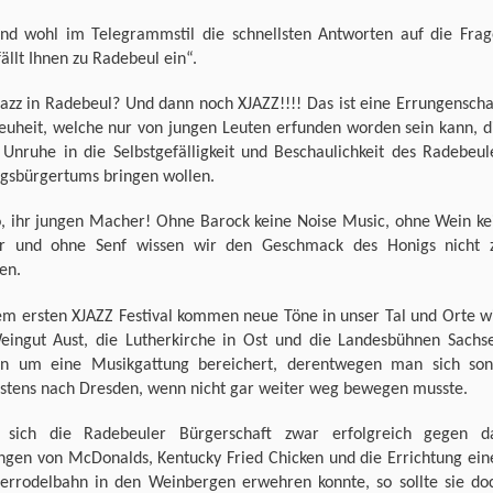
ind wohl im Telegrammstil die schnellsten Antworten auf die Frag
ällt Ihnen zu Radebeul ein“.
azz in Radebeul? Und dann noch XJAZZ!!!! Das ist eine Errungenscha
euheit, welche nur von jungen Leuten erfunden worden sein kann, d
 Unruhe in die Selbstgefälligkeit und Beschaulichkeit des Radebeul
ngsbürgertums bringen wollen.
o, ihr jungen Macher! Ohne Barock keine Noise Music, ohne Wein ke
er und ohne Senf wissen wir den Geschmack des Honigs nicht 
en.
em ersten XJAZZ Festival kommen neue Töne in unser Tal und Orte w
eingut Aust, die Lutherkirche in Ost und die Landesbühnen Sachs
n um eine Musikgattung bereichert, derentwegen man sich son
stens nach Dresden, wenn nicht gar weiter weg bewegen musste.
sich die Radebeuler Bürgerschaft zwar erfolgreich gegen d
ingen von McDonalds, Kentucky Fried Chicken und die Errichtung ein
rrodelbahn in den Weinbergen erwehren konnte, so sollte sie do