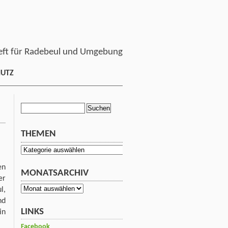
ft für Radebeul und Umgebung
HUTZ
Suchen
nach:
THEMEN
Themen
en
MONATSARCHIV
er
Monatsarchiv
l,
nd
LINKS
in
Facebook