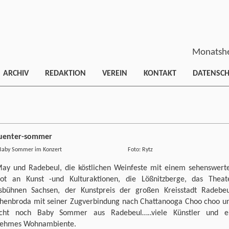
Monatshe
ARCHIV
REDAKTION
VEREIN
KONTAKT
DATENSC
er Baby Sommer im Konzert Foto: Rytz
May und Radebeul, die köstlichen Weinfeste mit einem sehenswert
ot an Kunst -und Kulturaktionen, die Lößnitzberge, das Theat
sbühnen Sachsen, der Kunstpreis der großen Kreisstadt Radebeu
chenbroda mit seiner Zugverbindung nach Chattanooga Choo choo u
eicht noch Baby Sommer aus Radebeul…..viele Künstler und e
ehmes Wohnambiente.