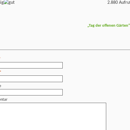
2.880 Aufru
„Tag der offenen Gärten
*
*
e
ntar