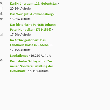
n,
Karl Kröner zum 125. Geburtstag
-
ff
20.144 Aufrufe
d,
Das Weingut »Hofmannsberg«
-
er
18.814 Aufrufe
Das historische Porträt: Johann
Peter Hundeiker (1751-1836)
-
ai
17.506 Aufrufe
Im Archiv gestöbert: Das
Landhaus Kolbe in Radebeul
-
17.158 Aufrufe
Laudationes
- 16.210 Aufrufe
he
Kein »helles Schlaglicht«. Zur
neuen Sonderausstellung der
Hoflößnitz
- 16.113 Aufrufe