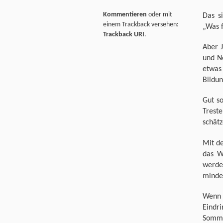
Kommentieren
oder mit
Das s
einem Trackback versehen:
„Was f
Trackback URI
.
Aber J
und N
etwas
Bildu
Gut s
Trest
schätz
Mit d
das W
werde
minde
Wenn 
Eindr
Somme