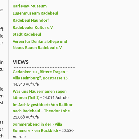
Karl-May-Museum
e:
Lügenmuseum Radebeul
Radebeul Naundorf
Radebeuler Kultur e.V.
ft
Stadt Radebeul
ie
Verein für Denkmalpflege und
er
Neues Bauen Radebeul e.V.
VIEWS
in
zu
Gedanken zu „Bittere Fragen –
Villa Heimburg“, Borstrasse 15
-
44.340 Aufrufe
ie
Was uns Häusernamen sagen
en
können (Teil 1)
- 24.091 Aufrufe
st
Im Archiv gestöbert: Von Ratibor
nach Radebeul – Theodor Lobe
-
21.068 Aufrufe
as
Sommerabend in der »Villa
er
Sommer« – ein Rückblick
- 20.530
ch
Aufrufe