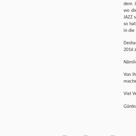
dem J
wo di
JAZZ 
so ha
in die
Desha
2016 z
Nämlic
Von I
mache
Viel 
Günte