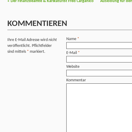
«
Der Finanzbeamte & Karikaturist Fred Carganico
Auslobung für den
KOMMENTIEREN
Name
*
Ihre E-Mail Adresse wird
nicht
veröffentlicht. Pflichtfelder
sind mittels
*
markiert.
E-Mail
*
Website
Kommentar