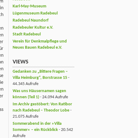
um
Karl-May-Museum
in
Lügenmuseum Radebeul
ch
Radebeul Naundorf
Radebeuler Kultur e.V.
en
Stadt Radebeul
en
Verein für Denkmalpflege und
er
Neues Bauen Radebeul e.V.
ür
en
VIEWS
on
en
Gedanken zu „Bittere Fragen –
se
Villa Heimburg“, Borstrasse 15
-
ie
44.345 Aufrufe
en
Was uns Häusernamen sagen
er
können (Teil 1)
- 24.094 Aufrufe
Im Archiv gestöbert: Von Ratibor
ss
nach Radebeul – Theodor Lobe
-
21.075 Aufrufe
Sommerabend in der »Villa
Sommer« – ein Rückblick
- 20.542
Aufrufe