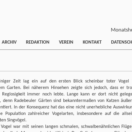
Monatshe
ARCHIV
REDAKTION
VEREIN
KONTAKT
DATENSC
iniger Zeit lag ein auf den ersten Blick scheinbar toter Vogel 
em Garten. Bei näherem Hinsehen zeigte sich jedoch, dass er tro
r Reglosigkeit immer noch lebte. Lange kann er dort nicht geleg
, denn Radebeuler Gärten sind bekanntermaßen von Katzen äußer
ntiert. In der Konsequenz hat das eine nicht unerhebliche Auswirku
ie Population zahlreicher Vogelarten, insbesondere auf die allsei
ten Singvögel.
 Vogel war mit seinen langen schmalen, schwalbenähnlichen Flüge