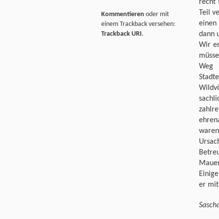
recht 
Teil v
Kommentieren
oder mit
einen
einem Trackback versehen:
Trackback URI
.
dann u
Wir e
müsse
Weg 
Stadte
Wildv
sachl
zahlr
ehren
waren 
Ursac
Betre
Mauer
Einige
er mi
Sasch