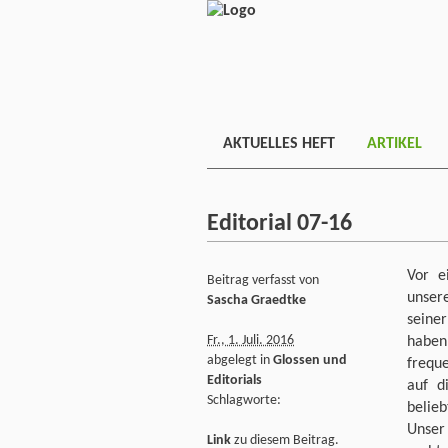
AKTUELLES HEFT
ARTIKEL
Editorial 07-16
Vor e
Beitrag verfasst von
unser
Sascha Graedtke
seine
Fr., 1. Juli. 2016
haben
abgelegt in
Glossen und
freque
Editorials
auf d
Schlagworte:
belieb
Unser
Link
zu diesem Beitrag.