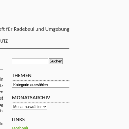
ft für Radebeul und Umgebung
HUTZ
Suchen
nach:
THEMEN
in
Themen
tz
en
MONATSARCHIV
st
ng
Monatsarchiv
ts
LINKS
ln
Facebook