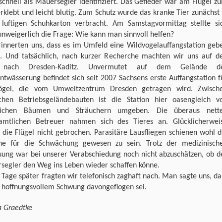
schnell als Mauersegler identifiziert. Das Gefieder war am Flügel z
erklebt und leicht blutig. Zum Schutz wurde das kranke Tier zunächst 
 luftigen Schuhkarton verbracht. Am Samstagvormittag stellte si
nweigerlich die Frage: Wie kann man sinnvoll helfen?
rinnerten uns, dass es im Umfeld eine Wildvogelauffangstation geb
. Und tatsächlich, nach kurzer Recherche machten wir uns auf d
nach Dresden-Kaditz. Unvermutet auf dem Gelände d
ntwässerung befindet sich seit 2007 Sachsens erste Auffangstation f
ögel, die vom Umweltzentrum Dresden getragen wird. Zwisch
ichen Betriebsgeländebauten ist die Station hier oasengleich v
eichen Bäumen und Sträuchern umgeben. Die überaus nett
amtlichen Betreuer nahmen sich des Tieres an. Glücklicherwei
die Flügel nicht gebrochen. Parasitäre Lausfliegen schienen wohl d
he für die Schwächung gewesen zu sein. Trotz der medizinisch
uung war bei unserer Verabschiedung noch nicht abzuschätzen, ob d
segler den Weg ins Leben wieder schaffen könne.
 Tage später fragten wir telefonisch zaghaft nach. Man sagte uns, da
t hoffnungsvollem Schwung davongeflogen sei.
a Graedtke