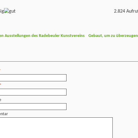
2.824 Aufru
den Ausstellungen des Radebeuler Kunstvereins
Gebaut, um zu überzeuge
*
*
e
ntar