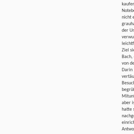
kaufen
Notebo
nicht 
grauh
der U
verwu
leicht
Ziel s
Bach, 
von de
Darin 
vertäu
Besuc
begrüß
Mitunt
aber 
hatte 
nachge
einric
Antwo