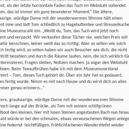
, als der letzte horizontale Faden das Tuch im Webstuhl vollendet.
om, das ist immer ein ganz besonderer Moment.“ Die ältere,
aarige, würdige Dame mit der wunderwarmen Stimme hält einen
t inne und lädt Tom schließlich zu Hagebuttentee und Streuselkuch
eine Museumscafé ein. „Weißt du, Tom, das Tuch wird jetzt noch
t und verpackt. Wir verkaufen diese Tücher nie, welchen Preis soll
für berechnen, keiner weiß das so richtig. Aber so selten wie solch
ch fertig wird, so selten haben wir auch Besucher wie dich, die nicht
ntritt bezahlen und durch die Räume laufen, nein, die sich wirklich fü
interessieren, Fragen stellen, Notizen machen, ja sogar den Webstuhl
chnen. Beim Teeaufbrühen habe ich mit dem Museumsvorstand
niert – Tom, dieses Tuch gehört dir. Über ein Jahr hat es gedauert,
es fertig wurde. Nimm es mit nach Hause und du wirst dich an alles
immer genau erinnern…“
ltere, grauhaarige, würdige Dame mit der wunderwarmen Stimme
noch lange auf der Brücke, als Tom mit seinem schilfgrünen
boot den kleinen, hier mit losen Steinen angestauten Bach nun hinau
 Bald würde er bei den schmalen, etwas verwunschenen Wegen anleg
ine federnd- leichtfüßigen, fröhlichfarbenen Wanderstiefel wieder