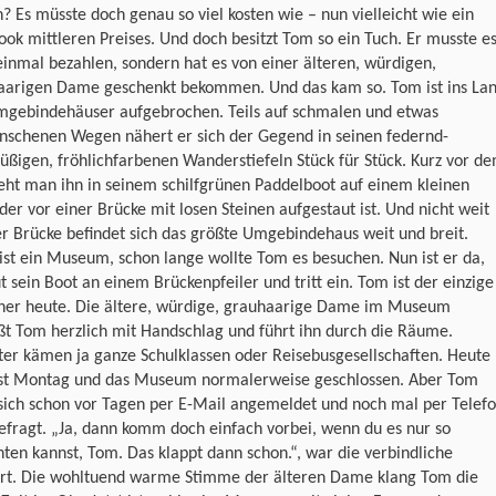
? Es müsste doch genau so viel kosten wie – nun vielleicht wie ein
ok mittleren Preises. Und doch besitzt Tom so ein Tuch. Er musste e
einmal bezahlen, sondern hat es von einer älteren, würdigen,
aarigen Dame geschenkt bekommen. Und das kam so. Tom ist ins La
mgebindehäuser aufgebrochen. Teils auf schmalen und etwas
nschenen Wegen nähert er sich der Gegend in seinen federnd-
füßigen, fröhlichfarbenen Wanderstiefeln Stück für Stück. Kurz vor d
ieht man ihn in seinem schilfgrünen Paddelboot auf einem kleinen
der vor einer Brücke mit losen Steinen aufgestaut ist. Und nicht weit
r Brücke befindet sich das größte Umgebindehaus weit und breit.
ist ein Museum, schon lange wollte Tom es besuchen. Nun ist er da,
t sein Boot an einem Brückenpfeiler und tritt ein. Tom ist der einzige
her heute. Die ältere, würdige, grauhaarige Dame im Museum
t Tom herzlich mit Handschlag und führt ihn durch die Räume.
er kämen ja ganze Schulklassen oder Reisebusgesellschaften. Heute
ist Montag und das Museum normalerweise geschlossen. Aber Tom
sich schon vor Tagen per E-Mail angemeldet und noch mal per Telef
fragt. „Ja, dann komm doch einfach vorbei, wenn du es nur so
hten kannst, Tom. Das klappt dann schon.“, war die verbindliche
rt. Die wohltuend warme Stimme der älteren Dame klang Tom die