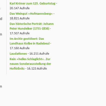
Karl Kröner zum 125. Geburtstag
-
s
20.147 Aufrufe
Das Weingut »Hofmannsberg«
-
18.821 Aufrufe
nd
Das historische Porträt: Johann
Peter Hundeiker (1751-1836)
-
17.507 Aufrufe
em
Im Archiv gestöbert: Das
Landhaus Kolbe in Radebeul
-
17.160 Aufrufe
Laudationes
- 16.211 Aufrufe
Kein »helles Schlaglicht«. Zur
neuen Sonderausstellung der
Hoflößnitz
- 16.123 Aufrufe
on