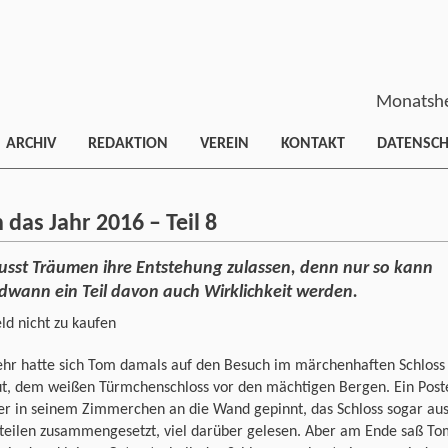
Monatshe
ARCHIV
REDAKTION
VEREIN
KONTAKT
DATENSC
das Jahr 2016 – Teil 8
sst Träumen ihre Entstehung zulassen, denn nur so kann
dwann ein Teil davon auch Wirklichkeit werden.
ld nicht zu kaufen
ehr hatte sich Tom damals auf den Besuch im märchenhaften Schloss
ut, dem weißen Türmchenschloss vor den mächtigen Bergen. Ein Post
er in seinem Zimmerchen an die Wand gepinnt, das Schloss sogar au
eteilen zusammengesetzt, viel darüber gelesen. Aber am Ende saß T