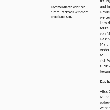
trauri
und im
Kommentieren
oder mit
Große
einem Trackback versehen:
Trackback URI
.
weiter
kam d
teure 
von M
Gesch
Märche
Andern
Minut
sich W
zurüc
began
Das h
Alles 
Mühe, 
polier
weben