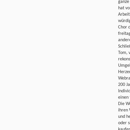
ganze 
hat vo
Arbeit
würdi
Chor d
freita
ander
Schlie
Tom, v
rekon
Umgeb
Herzen
Webrah
200 Ja
Indivi
einen
Die We
ihren 
und he
oder s
kaufen