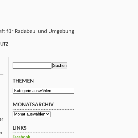
ft für Radebeul und Umgebung
HUTZ
Suchen
nach:
THEMEN
Themen
MONATSARCHIV
Monatsarchiv
er
s
LINKS
om
Facebook