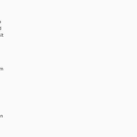
n
d
it
am
in