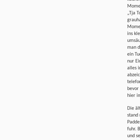
Moment
„Tja T
grauh
Momen
ins kl
umsäum
man da
ein Tu
nur Ei
alles 
abzei
telefo
bevor 
hier 
Die ä
stand 
Paddel
fuhr.
und se