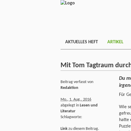
AKTUELLES HEFT
ARTIKEL
Mit Tom Tagtraum durch 
Du mu
Beitrag verfasst von
irgen
Redaktion
Für Ge
Mo., 1. Aug.. 2016
abgelegt in
Lesen und
Wie s
Literatur
gefre
Schlagworte:
hatte 
Puzzl
Link
zu diesem Beitrag.