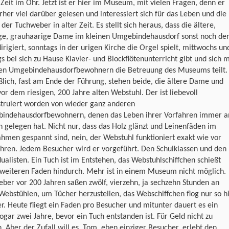
Zeit im Ohr. Jetzt ist er hier im Museum, mit vielen Fragen, denn er
rher viel darüber gelesen und interessiert sich für das Leben und die
 der Tuchweber in alter Zeit. Es stellt sich heraus, dass die ältere,
ge, grauhaarige Dame im kleinen Umgebindehausdorf sonst noch de
irigiert, sonntags in der urigen Kirche die Orgel spielt, mittwochs un
gs bei sich zu Hause Klavier- und Blockflötenunterricht gibt und sich m
en Umgebindehausdorfbewohnern die Betreuung des Museums teilt.
ßlich, fast am Ende der Führung, stehen beide, die ältere Dame und
or dem riesigen, 200 Jahre alten Webstuhl. Der ist liebevoll
struiert worden von wieder ganz anderen
indehausdorfbewohnern, denen das Leben ihrer Vorfahren immer 
 gelegen hat. Nicht nur, dass das Holz glänzt und Leinenfäden im
men gespannt sind, nein, der Webstuhl funktioniert exakt wie vor
hren. Jedem Besucher wird er vorgeführt. Den Schulklassen und den
dualisten. Ein Tuch ist im Entstehen, das Webstuhlschiffchen schießt
 weiteren Faden hindurch. Mehr ist in einem Museum nicht möglich.
ber vor 200 Jahren saßen zwölf, vierzehn, ja sechzehn Stunden an
Webstühlen, um Tücher herzustellen, das Webschiffchen flog nur so h
r. Heute fliegt ein Faden pro Besucher und mitunter dauert es ein
ogar zwei Jahre, bevor ein Tuch entstanden ist. Für Geld nicht zu
. Aber der Zufall will es, Tom, eben einziger Besucher, erlebt den