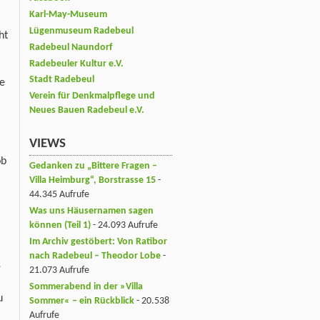
Karl-May-Museum
Lügenmuseum Radebeul
ht
Radebeul Naundorf
m
Radebeuler Kultur e.V.
Stadt Radebeul
pe
Verein für Denkmalpflege und
Neues Bauen Radebeul e.V.
VIEWS
ob
Gedanken zu „Bittere Fragen –
Villa Heimburg“, Borstrasse 15
-
44.345 Aufrufe
Was uns Häusernamen sagen
können (Teil 1)
- 24.093 Aufrufe
Im Archiv gestöbert: Von Ratibor
nach Radebeul – Theodor Lobe
-
e
21.073 Aufrufe
Sommerabend in der »Villa
u
Sommer« – ein Rückblick
- 20.538
Aufrufe