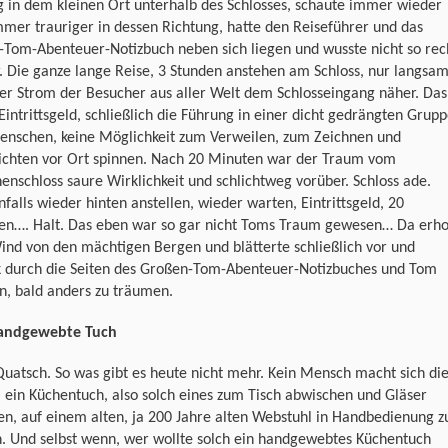
g in dem kleinen Ort unterhalb des Schlosses, schaute immer wieder
mer trauriger in dessen Richtung, hatte den Reiseführer und das
-Tom-Abenteuer-Notizbuch neben sich liegen und wusste nicht so rec
. Die ganze lange Reise, 3 Stunden anstehen am Schloss, nur langsa
er Strom der Besucher aus aller Welt dem Schlosseingang näher. Das
Eintrittsgeld, schließlich die Führung in einer dicht gedrängten Grup
enschen, keine Möglichkeit zum Verweilen, zum Zeichnen und
ichten vor Ort spinnen. Nach 20 Minuten war der Traum vom
nschloss saure Wirklichkeit und schlichtweg vorüber. Schloss ade.
falls wieder hinten anstellen, wieder warten, Eintrittsgeld, 20
en…. Halt. Das eben war so gar nicht Toms Traum gewesen… Da erh
ind von den mächtigen Bergen und blätterte schließlich vor und
k durch die Seiten des Großen-Tom-Abenteuer-Notizbuches und Tom
n, bald anders zu träumen.
andgewebte Tuch
Quatsch. So was gibt es heute nicht mehr. Kein Mensch macht sich di
ein Küchentuch, also solch eines zum Tisch abwischen und Gläser
en, auf einem alten, ja 200 Jahre alten Webstuhl in Handbedienung z
. Und selbst wenn, wer wollte solch ein handgewebtes Küchentuch