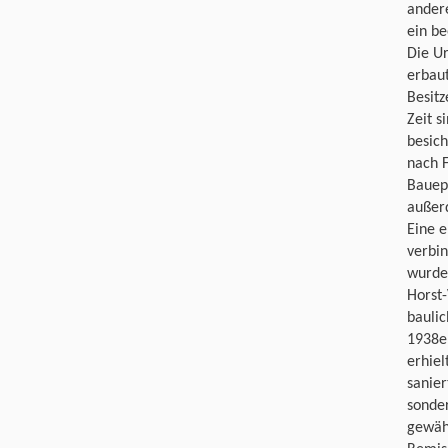
andere
ein be
Die U
erbau
Besitz
Zeit 
besich
nach F
Bauepo
außer
Eine e
verbin
wurde
Horst-
bauli
1938e
erhie
sanier
sonde
gewähr