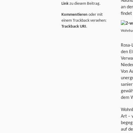
Naundo
Link
zu diesem Beitrag.
an der
findet
Kommentieren
oder mit
einem Trackback versehen:
Trackback URI
.
Wohnhau
Rosa-
den El
Verwa
Niede
Von Au
unerg
sanier
gewähr
dem W
Wohnb
Art – 
begeg
auf de