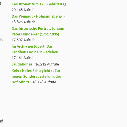
g
Karl Kröner zum 125. Geburtstag
-
20.148 Aufrufe
Das Weingut »Hofmannsberg«
-
18.825 Aufrufe
Das historische Porträt: Johann
Peter Hundeiker (1751-1836)
-
ch
17.507 Aufrufe
Im Archiv gestöbert: Das
Landhaus Kolbe in Radebeul
-
17.161 Aufrufe
Laudationes
- 16.212 Aufrufe
Kein »helles Schlaglicht«. Zur
neuen Sonderausstellung der
Hoflößnitz
- 16.128 Aufrufe
r
,
nd