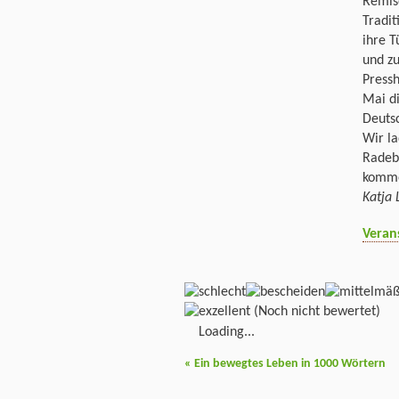
Remis
Tradit
ihre 
und zu
Pressh
Mai di
Deuts
Wir la
Radeb
komme
Katja 
Veran
(Noch nicht bewertet)
Loading...
«
Ein bewegtes Leben in 1000 Wörtern