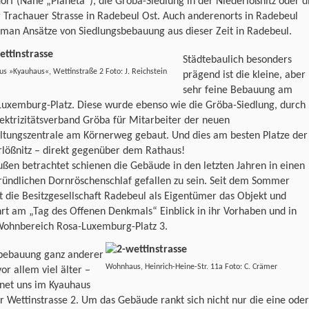
rf (Nähe „Planeta“), die Gröba-Siedlung in der Niederlößnitz oder d
 Trachauer Strasse in Radebeul Ost. Auch anderenorts in Radebeul
 man Ansätze von Siedlungsbebauung aus dieser Zeit in Radebeul.
Städtebaulich besonders
s »Kyauhaus«, Wettinstraße 2 Foto: J. Reichstein
prägend ist die kleine, aber
sehr feine Bebauung am
Luxemburg-Platz. Diese wurde ebenso wie die Gröba-Siedlung, durch
ektrizitätsverband Gröba für Mitarbeiter der neuen
ltungszentrale am Körnerweg gebaut. Und dies am besten Platze der
rlößnitz – direkt gegenüber dem Rathaus!
ßen betrachtet schienen die Gebäude in den letzten Jahren in einen
ründlichen Dornröschenschlaf gefallen zu sein. Seit dem Sommer
t die Besitzgesellschaft Radebeul als Eigentümer das Objekt und
t am „Tag des Offenen Denkmals“ Einblick in ihr Vorhaben und in
ohnbereich Rosa-Luxemburg-Platz 3.
ebauung ganz anderer
Wohnhaus, Heinrich-Heine-Str. 11a Foto: C. Crämer
vor allem viel älter –
net uns im Kyauhaus
r Wettinstrasse 2. Um das Gebäude rankt sich nicht nur die eine oder