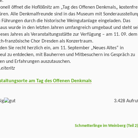
e.
ionell öffnet die Hoflößnitz am „Tag des Offenen Denkmals„ kostenfre
Türen. Alle Denkmalfreunde sind in das Museum mit Sonderausstellun
 Führungen durch die historische Weingutanlage eingeladen. Das
aus wurde in den letzten Jahren umfangreich umgebaut und steht se
eses Jahres als Veranstaltungsstätte zur Verfügung – am 11. 09. dem
ch-französische Chor Dresden als Konzertraum.
den Sie recht herzlich ein, am 11. September „Neues Altes“ in
eul zu entdecken, mit Bauherren und Mitbesuchern ins Gespräch zu
n und Erfahrungen auszutauschen.
Leiteritz
staltungsorte am Tag des Offenen Denkmals
3.428 Aufru
Schmetterlinge im Weinberg (Teil 2