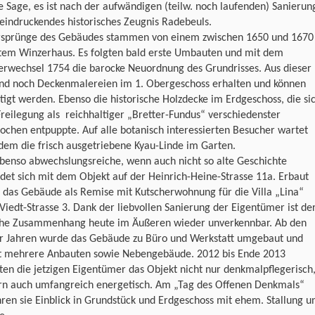
 Sage, es ist nach der aufwändigen (teilw. noch laufenden) Sanierun
eindruckendes historisches Zeugnis Radebeuls.
rsprünge des Gebäudes stammen von einem zwischen 1650 und 1670
tem Winzerhaus. Es folgten bald erste Umbauten und mit dem
erwechsel 1754 die barocke Neuordnung des Grundrisses. Aus dieser
sind noch Deckenmalereien im 1. Obergeschoss erhalten und können
tigt werden. Ebenso die historische Holzdecke im Erdgeschoss, die si
reilegung als reichhaltiger „Bretter-Fundus“ verschiedenster
chen entpuppte. Auf alle botanisch interessierten Besucher wartet
dem die frisch ausgetriebene Kyau-Linde im Garten.
benso abwechslungsreiche, wenn auch nicht so alte Geschichte
det sich mit dem Objekt auf der Heinrich-Heine-Strasse 11a. Erbaut
 das Gebäude als Remise mit Kutscherwohnung für die Villa „Lina“
Viedt-Strasse 3. Dank der liebvollen Sanierung der Eigentümer ist de
che Zusammenhang heute im Äußeren wieder unverkennbar. Ab den
r Jahren wurde das Gebäude zu Büro und Werkstatt umgebaut und
lt mehrere Anbauten sowie Nebengebäude. 2012 bis Ende 2013
ten die jetzigen Eigentümer das Objekt nicht nur denkmalpflegerisch
rn auch umfangreich energetisch. Am „Tag des Offenen Denkmals“
en sie Einblick in Grundstück und Erdgeschoss mit ehem. Stallung u