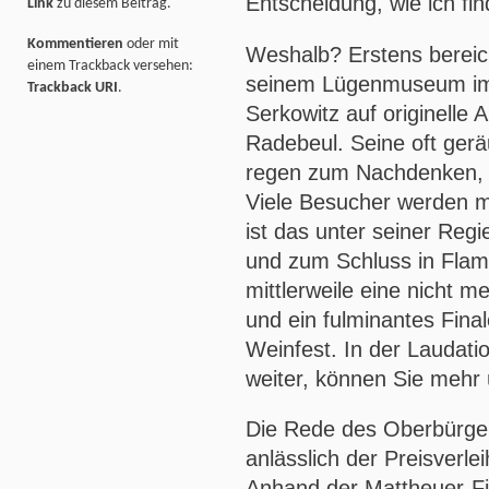
Entscheidung, wie ich fin
Link
zu diesem Beitrag.
Kommentieren
oder mit
Weshalb? Erstens bereic
einem Trackback versehen:
seinem Lügenmuseum im
Trackback URI
.
Serkowitz auf originelle A
Radebeul. Seine oft ger
regen zum Nachdenken, 
Viele Besucher werden m
ist das unter seiner Reg
und zum Schluss in Flam
mittlerweile eine nicht 
und ein fulminantes Fina
Weinfest. In der Laudatio
weiter, können Sie mehr
Die Rede des Oberbürge
anlässlich der Preisverle
Anhand der Mattheuer-Fig