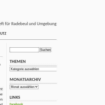
ft für Radebeul und Umgebung
HUTZ
Suchen
nach:
THEMEN
n
Themen
MONATSARCHIV
Monatsarchiv
ht
ne
LINKS
en
Facebook
nd