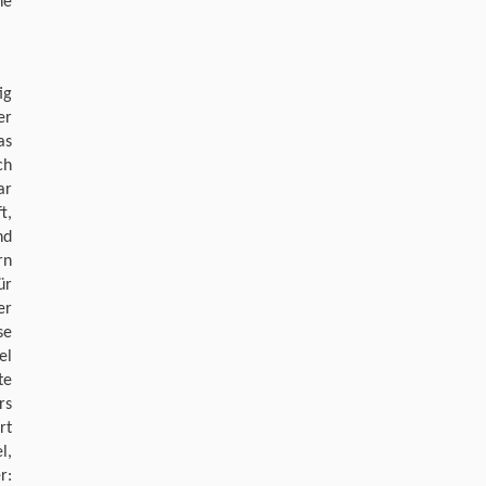
ne
ig
er
as
ch
ar
t,
nd
rn
ür
er
se
el
te
rs
rt
l,
r: