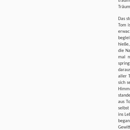
träum
Träum
Das st
Tom is
erwac
beglei
hieße,
die N
mal n
spring
darau
aller
sich s
Himme
stand
aus T
selbst
ins Le
began
Gewit