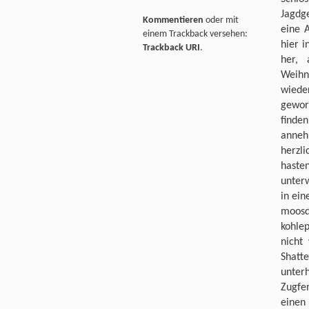
Jagdg
Kommentieren
oder mit
eine A
einem Trackback versehen:
hier i
Trackback URI
.
her, 
Weihn
wiede
gewor
finde
anneh
herzl
hasten
unterw
in ein
moos
kohle
nicht
Shatt
unter
Zugfe
einen 