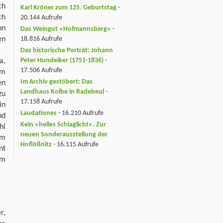
ch
Karl Kröner zum 125. Geburtstag
-
ch
20.144 Aufrufe
nn
Das Weingut »Hofmannsberg«
-
en
18.816 Aufrufe
Das historische Porträt: Johann
Peter Hundeiker (1751-1836)
-
a,
17.506 Aufrufe
em
Im Archiv gestöbert: Das
en
Landhaus Kolbe in Radebeul
-
zu
17.158 Aufrufe
in
Laudationes
- 16.210 Aufrufe
nd
Kein »helles Schlaglicht«. Zur
hl
neuen Sonderausstellung der
om
Hoflößnitz
- 16.115 Aufrufe
nt
em
r,