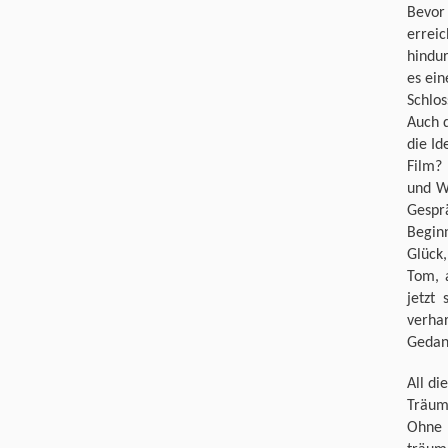
Bevor
errei
hindu
es ei
Schlos
Auch 
die Id
Film?
und W
Gespr
Beginn
Glück,
Tom, 
jetzt
verha
Gedank
All di
Träume
Ohne 