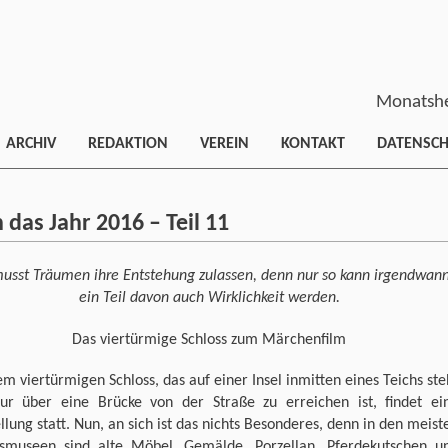
Monatshe
ARCHIV
REDAKTION
VEREIN
KONTAKT
DATENSC
das Jahr 2016 – Teil 11
usst Träumen ihre Entstehung zulassen, denn nur so kann irgendwan
ein Teil davon auch Wirklichkeit werden.
Das viertürmige Schloss zum Märchenfilm
em viertürmigen Schloss, das auf einer Insel inmitten eines Teichs ste
ur über eine Brücke von der Straße zu erreichen ist, findet ei
llung statt. Nun, an sich ist das nichts Besonderes, denn in den meist
ssmuseen sind alte Möbel, Gemälde, Porzellan, Pferdekutschen u