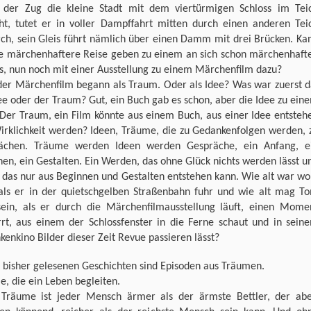
 der Zug die kleine Stadt mit dem viertürmigen Schloss im Tei
cht, tutet er in voller Dampffahrt mitten durch einen anderen Tei
rch, sein Gleis führt nämlich über einen Damm mit drei Brücken. Ka
ne märchenhaftere Reise geben zu einem an sich schon märchenhaft
s, nun noch mit einer Ausstellung zu einem Märchenfilm dazu?
der Märchenfilm begann als Traum. Oder als Idee? Was war zuerst d
ee oder der Traum? Gut, ein Buch gab es schon, aber die Idee zu ein
 Der Traum, ein Film könnte aus einem Buch, aus einer Idee entsteh
irklichkeit werden? Ideen, Träume, die zu Gedankenfolgen werden, 
ächen. Träume werden Ideen werden Gespräche, ein Anfang, e
en, ein Gestalten. Ein Werden, das ohne Glück nichts werden lässt u
 das nur aus Beginnen und Gestalten entstehen kann. Wie alt war wo
als er in der quietschgelben Straßenbahn fuhr und wie alt mag T
 sein, als er durch die Märchenfilmausstellung läuft, einen Mome
rrt, aus einem der Schlossfenster in die Ferne schaut und in sein
enkino Bilder dieser Zeit Revue passieren lässt?
e bisher gelesenen Geschichten sind Episoden aus Träumen.
, die ein Leben begleiten.
Träume ist jeder Mensch ärmer als der ärmste Bettler, der abe