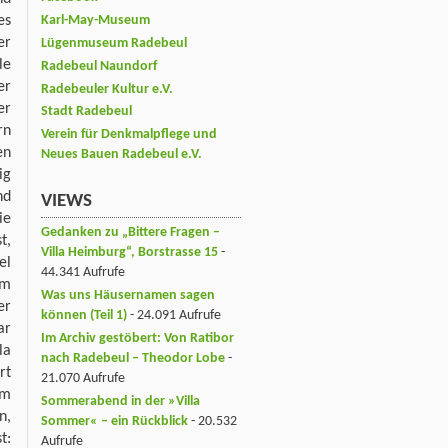
es
Karl-May-Museum
er
Lügenmuseum Radebeul
le
Radebeul Naundorf
er
Radebeuler Kultur e.V.
er
Stadt Radebeul
rn
Verein für Denkmalpflege und
en
Neues Bauen Radebeul e.V.
ig
nd
VIEWS
ie
Gedanken zu „Bittere Fragen –
t,
Villa Heimburg“, Borstrasse 15
-
el
44.341 Aufrufe
em
Was uns Häusernamen sagen
er
können (Teil 1)
- 24.091 Aufrufe
ar
Im Archiv gestöbert: Von Ratibor
la
nach Radebeul – Theodor Lobe
-
rt
21.070 Aufrufe
em
Sommerabend in der »Villa
n,
Sommer« – ein Rückblick
- 20.532
t:
Aufrufe