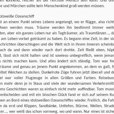
en könnend, reicher als der reichste Mensch sein kann. Und oh
e und Märchen sollte kein Menschenkind groß werden müssen.
olzweiße Ozeanschiff
t an einem Punkt seines Lebens angelangt, wo er flügge, also richt
hsen werden muss. Träume werden ihn bestimmt immer weit
ten, aber ein ganzes Leben nur als Tagträumer, als Traumtänzer…, d
 am Leben vorbei geträumt zu haben. Es begann eine Zeit, in der si
achrichten überschlugen und die Welt sich in ihrem Inneren scheinb
ach da und dann wieder nach dort drehte. Zeit fließt eben, hüpf
t, lässt sich nicht halten und ist sowieso unbegreiflich, wenn jema
s nichts machen kann. Und alles ändert sich ständig. Tom war fe
 Träume und genau an jenem Punkt angekommen, an dem es galt, f
elbst Weichen zu stellen. Dunkelrote Züge fuhren jetzt überall und d
l war voller Flugzeuge in allen Größen und Farben. Reisebus
en mehr denn je in Staus und viele der wundersamen Verkehrsmitt
oms Geschichten waren so einfach nicht mehr auffindbar. Tom muss
 entscheiden und mit ein bisschen Glück fand er sich auf seinem Ku
ben an Bord eines stolzweißen Ozeanschiffes wieder. Freilich, die Fah
n da erst und Klippen, Sandbänke, Untiefen, Stürme, Wellen, Strude
ter…, wer weiß das schon vornweg, wo und wann. Nur eines ist siche