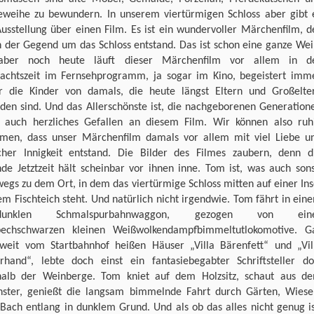
eweihe zu bewundern. In unserem viertürmigen Schloss aber gibt 
usstellung über einen Film. Es ist ein wundervoller Märchenfilm, d
n der Gegend um das Schloss entstand. Das ist schon eine ganze Wei
aber noch heute läuft dieser Märchenfilm vor allem in d
achtszeit im Fernsehprogramm, ja sogar im Kino, begeistert imm
r die Kinder von damals, die heute längst Eltern und Großelte
den sind. Und das Allerschönste ist, die nachgeborenen Generation
n auch herzliches Gefallen an diesem Film. Wir können also ruh
men, dass unser Märchenfilm damals vor allem mit viel Liebe u
icher Innigkeit entstand. Die Bilder des Filmes zaubern, denn d
de Jetztzeit hält scheinbar vor ihnen inne. Tom ist, was auch sons
egs zu dem Ort, in dem das viertürmige Schloss mitten auf einer Ins
em Fischteich steht. Und natürlich nicht irgendwie. Tom fährt in ein
dunklen Schmalspurbahnwaggon, gezogen von ein
pechschwarzen kleinen Weißwolkendampfbimmeltutlokomotive. G
 weit vom Startbahnhof heißen Häuser „Villa Bärenfett“ und „Vil
erhand“, lebte doch einst ein fantasiebegabter Schriftsteller do
halb der Weinberge. Tom kniet auf dem Holzsitz, schaut aus d
nster, genießt die langsam bimmelnde Fahrt durch Gärten, Wiese
Bach entlang in dunklem Grund. Und als ob das alles nicht genug is