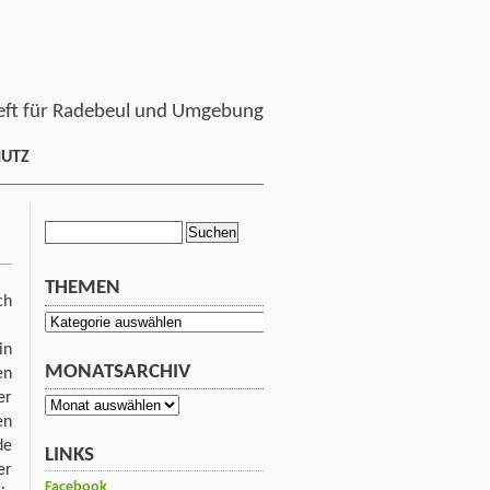
ft für Radebeul und Umgebung
HUTZ
Suchen
nach:
THEMEN
ch
Themen
in
MONATSARCHIV
en
er
Monatsarchiv
en
de
LINKS
er
Facebook