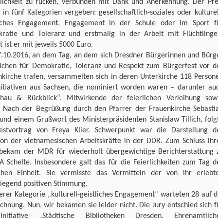
tlichkeit zu rücken, verbunden mit Dank und Anerkennung. Der Pre
in fünf Kategorien vergeben: gesellschaftlich-soziales oder kulturel
liches Engagement, Engagement in der Schule oder im Sport f
ratie und Toleranz und erstmalig in der Arbeit mit Flüchtlinge
t ist er mit jeweils 5000 Euro.
.10.2016, an dem Tag, an dem sich Dresdner Bürgerinnen und Bürg
eichen für Demokratie, Toleranz und Respekt zum Bürgerfest vor d
nkirche trafen, versammelten sich in deren Unterkirche 118 Person
nitiativen aus Sachsen, die nominiert worden waren – darunter au
chau & Rückblick“, Mitwirkende der feierlichen Verleihung sow
. Nach der Begrüßung durch den Pfarrer der Frauenkirche Sebasti
und einem Grußwort des Ministerpräsidenten Stanislaw Tillich, folg
estvortrag von Freya Klier. Schwerpunkt war die Darstellung d
tion der vietnamesischen Arbeitskräfte in der DDR. Zum Schluss ihr
bekam der MDR für wiederholt übergewichtige Berichterstattung 
A Schelte. Insbesondere galt das für die Feierlichkeiten zum Tag d
chen Einheit. Sie vermisste das Vermitteln der von ihr erlebt
iegend positiven Stimmung.
erer Kategorie „kulturell-geistliches Engagement“ warteten 28 auf d
chnung. Nun, wir bekamen sie leider nicht. Die Jury entschied sich f
nitiative „Städtische Bibliotheken Dresden, Ehrenamtlich