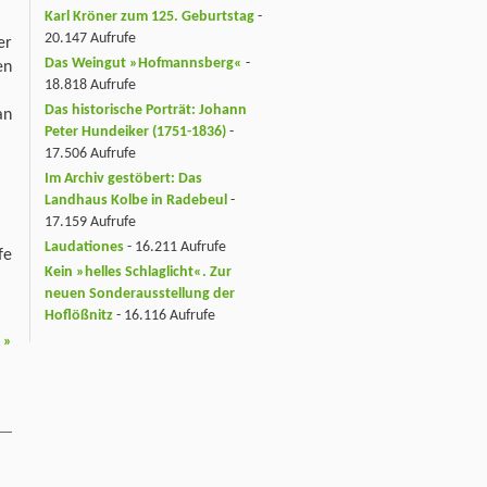
Karl Kröner zum 125. Geburtstag
-
20.147 Aufrufe
er
Das Weingut »Hofmannsberg«
-
en
18.818 Aufrufe
Das historische Porträt: Johann
an
Peter Hundeiker (1751-1836)
-
17.506 Aufrufe
Im Archiv gestöbert: Das
Landhaus Kolbe in Radebeul
-
17.159 Aufrufe
Laudationes
- 16.211 Aufrufe
fe
Kein »helles Schlaglicht«. Zur
neuen Sonderausstellung der
Hoflößnitz
- 16.116 Aufrufe
g
»