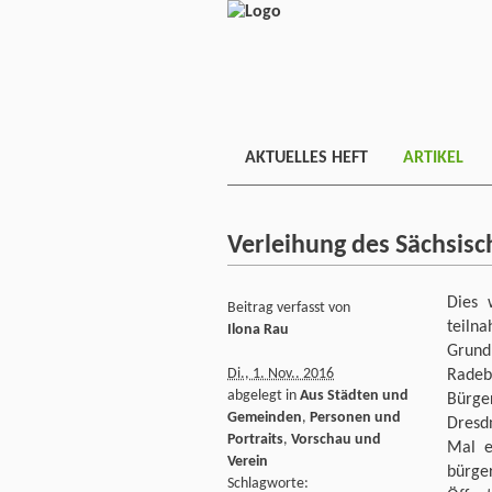
AKTUELLES HEFT
ARTIKEL
Verleihung des Sächsisc
Dies 
Beitrag verfasst von
teiln
Ilona Rau
Grund
Di., 1. Nov.. 2016
Radeb
abgelegt in
Aus Städten und
Bürger
Gemeinden
,
Personen und
Dresd
Portraits
,
Vorschau und
Mal e
Verein
bürger
Schlagworte: