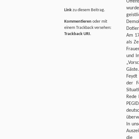
Öffen
wurde 
Link
zu diesem Beitrag.
geist
Kommentieren
oder mit
Demok
einem Trackback versehen:
Dotier
Trackback URI
.
Am 17
als Z
Fraue
und I
„Vors
Gäste
Feydt 
der F
Situa
Rede 
PEGID
deuts
überw
In uns
Auszei
die I