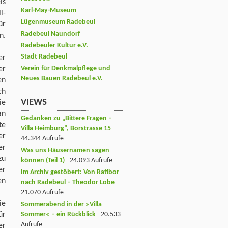
is
Karl-May-Museum
l-
Lügenmuseum Radebeul
ür
Radebeul Naundorf
n.
Radebeuler Kultur e.V.
Stadt Radebeul
er
Verein für Denkmalpflege und
er
Neues Bauen Radebeul e.V.
en
ch
VIEWS
ie
an
Gedanken zu „Bittere Fragen –
te
Villa Heimburg“, Borstrasse 15
-
er
44.344 Aufrufe
er
Was uns Häusernamen sagen
zu
können (Teil 1)
- 24.093 Aufrufe
er
Im Archiv gestöbert: Von Ratibor
en
nach Radebeul – Theodor Lobe
-
21.070 Aufrufe
ie
Sommerabend in der »Villa
Sommer« – ein Rückblick
- 20.533
ür
Aufrufe
er