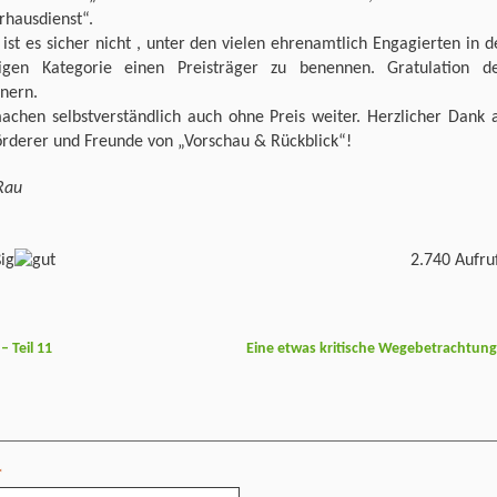
rhausdienst“.
 ist es sicher nicht , unter den vielen ehrenamtlich Engagierten in d
ligen Kategorie einen Preisträger zu benennen. Gratulation d
nern.
achen selbstverständlich auch ohne Preis weiter. Herzlicher Dank 
örderer und Freunde von „Vorschau & Rückblick“!
Rau
2.740 Aufru
 Teil 11
Eine etwas kritische Wegebetrachtun
*