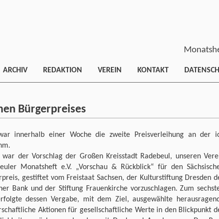
Monatshe
ARCHIV
REDAKTION
VEREIN
KONTAKT
DATENSC
hen Bürgerpreises
war innerhalb einer Woche die zweite Preisverleihung an der i
ahm.
 war der Vorschlag der Großen Kreisstadt Radebeul, unseren Vere
euler Monatsheft e.V. „Vorschau & Rückblick“ für den Sächsisch
preis, gestiftet vom Freistaat Sachsen, der Kulturstiftung Dresden d
ner Bank und der Stiftung Frauenkirche vorzuschlagen. Zum sechst
rfolgte dessen Vergabe, mit dem Ziel, ausgewählte herausragen
schaftliche Aktionen für gesellschaftliche Werte in den Blickpunkt d