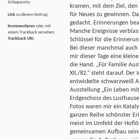
Schlagworte:
kramen, mit dem Ziel, den 
für Neues zu gewinnen. Das
Link
zu diesem Beitrag.
gedacht. Erinnerungen be
Kommentieren
oder mit
Manche Ereignisse verblass
einem Trackback versehen:
Trackback URI
.
Schlüssel für die Erinneru
Bei dieser manchmal auch 
mir dieser Tage eine klein
die Hand. „Für Familie Aus
XII./82.“ steht darauf. Der 
entwickelte schwarzweiß 
Ausstellung „Ein Leben mi
Erdgeschoss des Lusthause
Fotos waren mir ein Kataly
ganzen Reihe schönster Er
meist im Umfeld der Hoflö
gemeinsamen Aufbau seine