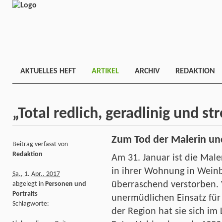
AKTUELLES HEFT
ARTIKEL
ARCHIV
REDAKTION
„Total redlich, geradlinig und st
Zum Tod der Malerin und
Beitrag verfasst von
Redaktion
Am 31. Januar ist die Male
in ihrer Wohnung in Weinb
Sa., 1. Apr.. 2017
überraschend verstorben. 
abgelegt in
Personen und
Portraits
unermüdlichen Einsatz fü
Schlagworte:
der Region hat sie sich i