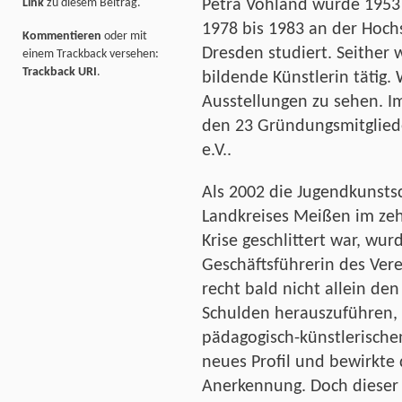
Link
zu diesem Beitrag.
Petra Vohland wurde 1953 
1978 bis 1983 an der Hoch
Kommentieren
oder mit
Dresden studiert. Seither w
einem Trackback versehen:
Trackback URI
.
bildende Künstlerin tätig.
Ausstellungen zu sehen. I
den 23 Gründungsmitglied
e.V..
Als 2002 die Jugendkunsts
Landkreises Meißen im zeh
Krise geschlittert war, wu
Geschäftsführerin des Verei
recht bald nicht allein de
Schulden herauszuführen, s
pädagogisch-künstlerischen
neues Profil und bewirkte
Anerkennung. Doch dieser 