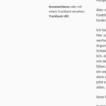
Parkpl
Kommentieren
oder mit
Aber e
einem Trackback versehen:
Funkt
Trackback URI
.
forder
Ich ha
hier 
wertv
Argum
Schiel
lich, 
mit de
fällen
ein we
dann z
jetzt 
alten,
Ilona 
Für intere