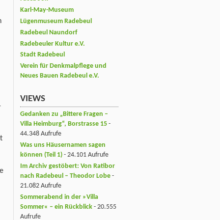
Karl-May-Museum
n
Lügenmuseum Radebeul
Radebeul Naundorf
Radebeuler Kultur e.V.
Stadt Radebeul
Verein für Denkmalpflege und
Neues Bauen Radebeul e.V.
VIEWS
-
Gedanken zu „Bittere Fragen –
Villa Heimburg“, Borstrasse 15
-
44.348 Aufrufe
t
Was uns Häusernamen sagen
können (Teil 1)
- 24.101 Aufrufe
Im Archiv gestöbert: Von Ratibor
ie
nach Radebeul – Theodor Lobe
-
21.082 Aufrufe
Sommerabend in der »Villa
Sommer« – ein Rückblick
- 20.555
Aufrufe