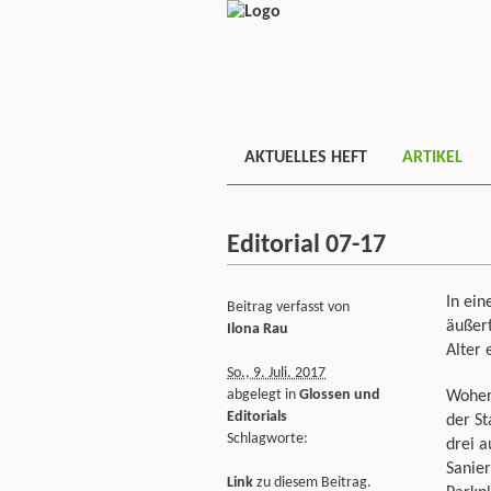
AKTUELLES HEFT
ARTIKEL
Editorial 07-17
In ein
Beitrag verfasst von
äußer
Ilona Rau
Alter 
So., 9. Juli. 2017
abgelegt in
Glossen und
Woher
Editorials
der St
Schlagworte:
drei a
Sanier
Link
zu diesem Beitrag.