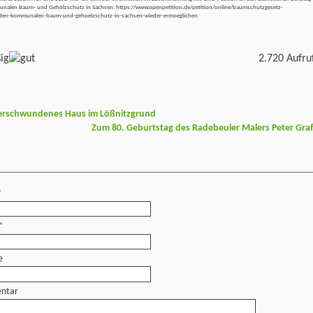
alen Baum- und Gehölzschutz in Sachsen: https://www.openpetition.de/petition/online/baumschutzgesetz-
eden-kommunalen-baum-und-gehoelzschutz-in-sachsen-wieder-ermoeglichen
2.720 Aufru
 verschwundenes Haus im Lößnitzgrund
Zum 80. Geburtstag des Radebeuler Malers Peter Gra
*
*
e
ntar