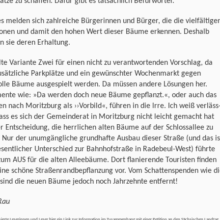
ätze zu schaffen. Dafür gibt es tatsächlich Befürworter.
s melden sich zahlreiche Bürgerinnen und Bürger, die die vielfältige
ionen und damit den hohen Wert dieser Bäume erkennen. Deshalb
n sie deren Erhaltung.
lte Variante Zwei für einen nicht zu verantwortenden Vorschlag, da
zusätzliche Parkplätze und ein gewünschter Wochenmarkt gegen
olle Bäume ausgespielt werden. Da müssen andere Lösungen her.
ente wie: »Da werden doch neue Bäume gepflanzt.«, oder auch das
en nach Moritzburg als ››Vorbild«, führen in die lrre. Ich weiß verläss
dass es sich der Gemeinderat in Moritzburg nicht leicht gemacht hat
r Entscheidung, die herrlichen alten Bäume auf der Schlossallee zu
. Nur der unumgängliche grundhafte Ausbau dieser Straße (und das is
sentlicher Unterschied zur Bahnhofstraße in Radebeul-West) führte
um AUS für die alten Alleebäume. Dort flanierende Touristen finden
eine schöne Straßenrandbepflanzung vor. Vom Schattenspenden wie d
 sind die neuen Bäume jedoch noch Jahrzehnte entfernt!
Rau
ssierte Leserinnen und Leser hier ein Link zur Information im Zusammenhang mit einer Petition an den Sächsischen Landtag