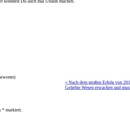
 hier könntest Du auch mal Urlaub machen.
ewertet)
«
Nach dem großen Erfolg von 2016 
Geliebte Wesen erwachen und mus
ls
*
markiert.