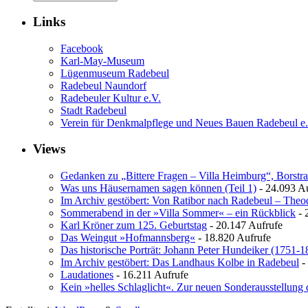
Links
Facebook
Karl-May-Museum
Lügenmuseum Radebeul
Radebeul Naundorf
Radebeuler Kultur e.V.
Stadt Radebeul
Verein für Denkmalpflege und Neues Bauen Radebeul e
Views
Gedanken zu „Bittere Fragen – Villa Heimburg“, Borstra
Was uns Häusernamen sagen können (Teil 1)
- 24.093 A
Im Archiv gestöbert: Von Ratibor nach Radebeul – The
Sommerabend in der »Villa Sommer« – ein Rückblick
- 
Karl Kröner zum 125. Geburtstag
- 20.147 Aufrufe
Das Weingut »Hofmannsberg«
- 18.820 Aufrufe
Das historische Porträt: Johann Peter Hundeiker (1751-1
Im Archiv gestöbert: Das Landhaus Kolbe in Radebeul
-
Laudationes
- 16.211 Aufrufe
Kein »helles Schlaglicht«. Zur neuen Sonderausstellung 