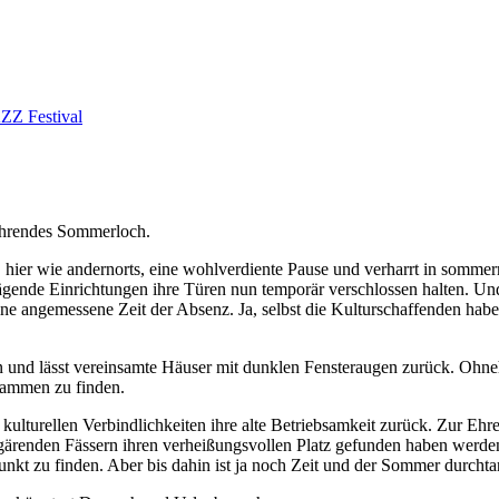
ZZ Festival
kehrendes Sommerloch.
, hier wie andernorts, eine wohlverdiente Pause und verharrt in somme
ägende Einrichtungen ihre Türen nun temporär verschlossen halten. Un
e angemessene Zeit der Absenz. Ja, selbst die Kulturschaffenden haben
und lässt vereinsamte Häuser mit dunklen Fensteraugen zurück. Ohnehin
usammen zu finden.
d kulturellen Verbindlichkeiten ihre alte Betriebsamkeit zurück. Zur Eh
n gärenden Fässern ihren verheißungsvollen Platz gefunden haben werden
unkt zu finden. Aber bis dahin ist ja noch Zeit und der Sommer durch