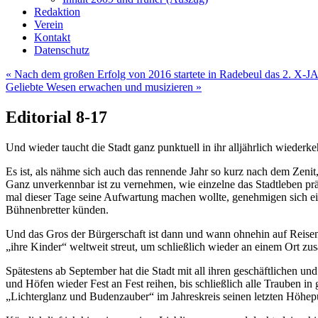
Redaktion
Verein
Kontakt
Datenschutz
«
Nach dem großen Erfolg von 2016 startete in Radebeul das 2. X-JA
Geliebte Wesen erwachen und musizieren
»
Editorial 8-17
Und wieder taucht die Stadt ganz punktuell in ihr alljährlich wieder
Es ist, als nähme sich auch das rennende Jahr so kurz nach dem Zenit
Ganz unverkennbar ist zu vernehmen, wie einzelne das Stadtleben pr
mal dieser Tage seine Aufwartung machen wollte, genehmigen sich ein
Bühnenbretter künden.
Und das Gros der Bürgerschaft ist dann und wann ohnehin auf Reisen 
„ihre Kinder“ weltweit streut, um schließlich wieder an einem Ort z
Spätestens ab September hat die Stadt mit all ihren geschäftlichen un
und Höfen wieder Fest an Fest reihen, bis schließlich alle Trauben i
„Lichterglanz und Budenzauber“ im Jahreskreis seinen letzten Höhep