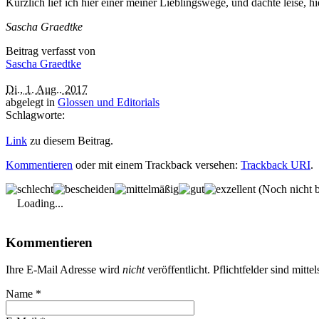
Kürzlich lief ich hier einer meiner Lieblingswege, und dachte leise,
Sascha Graedtke
Beitrag verfasst von
Sascha Graedtke
Di., 1. Aug.. 2017
abgelegt in
Glossen und Editorials
Schlagworte:
Link
zu diesem Beitrag.
Kommentieren
oder mit einem Trackback versehen:
Trackback URI
.
(Noch nicht b
Loading...
Kommentieren
Ihre E-Mail Adresse wird
nicht
veröffentlicht. Pflichtfelder sind mitte
Name
*