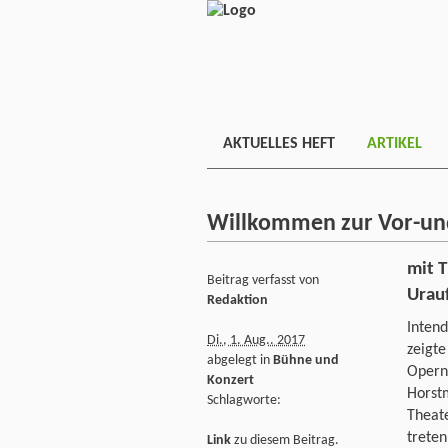
AKTUELLES HEFT
ARTIKEL
Willkommen zur Vor-un
mit T
Beitrag verfasst von
Urau
Redaktion
Intend
Di., 1. Aug.. 2017
zeigte
abgelegt in
Bühne und
Opern
Konzert
Horst
Schlagworte:
Theate
treten
Link
zu diesem Beitrag.