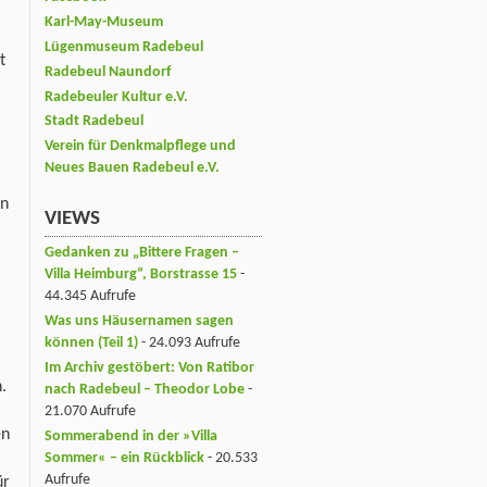
Karl-May-Museum
Lügenmuseum Radebeul
t
Radebeul Naundorf
Radebeuler Kultur e.V.
Stadt Radebeul
Verein für Denkmalpflege und
Neues Bauen Radebeul e.V.
en
VIEWS
Gedanken zu „Bittere Fragen –
Villa Heimburg“, Borstrasse 15
-
44.345 Aufrufe
Was uns Häusernamen sagen
können (Teil 1)
- 24.093 Aufrufe
Im Archiv gestöbert: Von Ratibor
.
nach Radebeul – Theodor Lobe
-
21.070 Aufrufe
en
Sommerabend in der »Villa
Sommer« – ein Rückblick
- 20.533
Aufrufe
ür