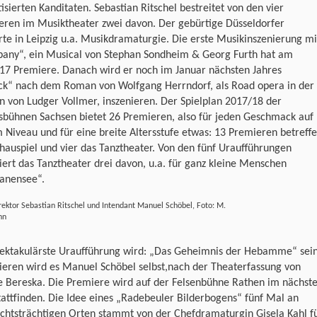
tisierten Kanditaten. Sebastian Ritschel bestreitet von den vier
eren im Musiktheater zwei davon. Der gebürtige Düsseldorfer
rte in Leipzig u.a. Musikdramaturgie. Die erste Musikinszenierung mi
any“, ein Musical von Stephan Sondheim & Georg Furth hat am
.17 Premiere. Danach wird er noch im Januar nächsten Jahres
ick“ nach dem Roman von Wolfgang Herrndorf, als Road opera in der
n von Ludger Vollmer, inszenieren. Der Spielplan 2017/18 der
sbühnen Sachsen bietet 26 Premieren, also für jeden Geschmack auf
Niveau und für eine breite Altersstufe etwas: 13 Premieren betreff
hauspiel und vier das Tanztheater. Von den fünf Uraufführungen
iert das Tanztheater drei davon, u.a. für ganz kleine Menschen
anensee“.
ektor Sebastian Ritschel und Intendant Manuel Schöbel, Foto: M.
nn
pektakulärste Uraufführung wird: „Das Geheimnis der Hebamme“ sein
ieren wird es Manuel Schöbel selbst,nach der Theaterfassung von
e Bereska. Die Premiere wird auf der Felsenbühne Rathen im nächst
tattfinden. Die Idee eines „Radebeuler Bilderbogens“ fünf Mal an
chtsträchtigen Orten stammt von der Chefdramaturgin Gisela Kahl f