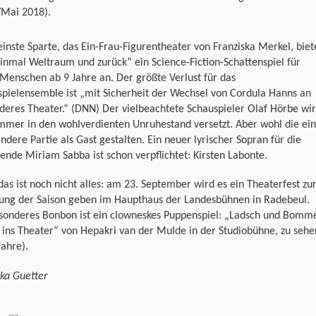
/Mai 2018).
einste Sparte, das Ein-Frau-Figurentheater von Franziska Merkel, biet
inmal Weltraum und zurück“ ein Science-Fiction-Schattenspiel für
Menschen ab 9 Jahre an. Der größte Verlust für das
pielensemble ist „mit Sicherheit der Wechsel von Cordula Hanns an
deres Theater.“ (DNN) Der vielbeachtete Schauspieler Olaf Hörbe wi
mmer in den wohlverdienten Unruhestand versetzt. Aber wohl die ei
ndere Partie als Gast gestalten. Ein neuer lyrischer Sopran für die
ende Miriam Sabba ist schon verpflichtet: Kirsten Labonte.
das ist noch nicht alles: am 23. September wird es ein Theaterfest zu
nung der Saison geben im Haupthaus der Landesbühnen in Radebeul.
esonderes Bonbon ist ein clowneskes Puppenspiel: „Ladsch und Bomm
ins Theater“ von Hepakri van der Mulde in der Studiobühne, zu sehe
Jahre).
ka Guetter