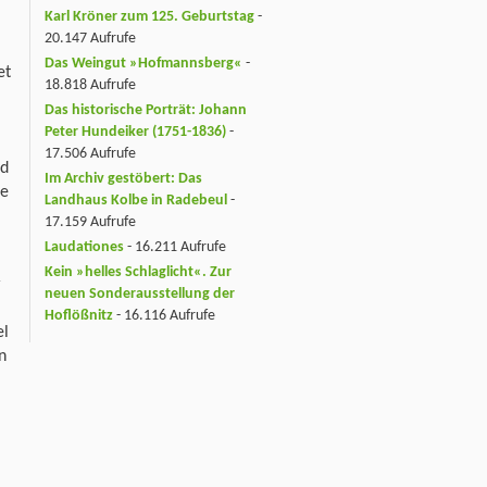
Karl Kröner zum 125. Geburtstag
-
20.147 Aufrufe
Das Weingut »Hofmannsberg«
-
et
18.818 Aufrufe
Das historische Porträt: Johann
Peter Hundeiker (1751-1836)
-
17.506 Aufrufe
rd
Im Archiv gestöbert: Das
ne
Landhaus Kolbe in Radebeul
-
17.159 Aufrufe
Laudationes
- 16.211 Aufrufe
Kein »helles Schlaglicht«. Zur
r
neuen Sonderausstellung der
Hoflößnitz
- 16.116 Aufrufe
el
n