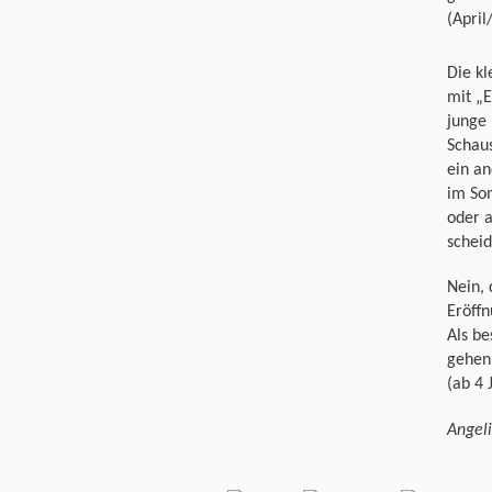
(April
Die kl
mit „E
junge 
Schaus
ein an
im So
oder a
scheid
Nein, 
Eröff
Als b
gehen 
(ab 4 
Angeli