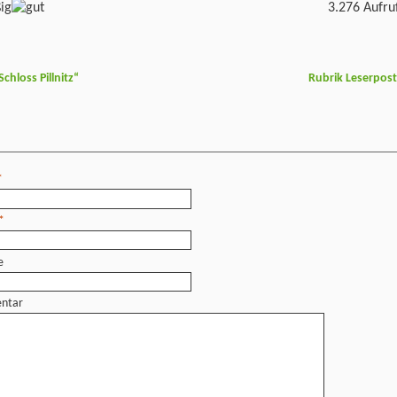
3.276 Aufru
hloss Pillnitz“
Rubrik Leserpos
*
*
e
ntar