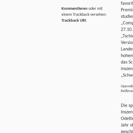
favori
Kommentieren
oder mit
Premi
einem Trackback versehen:
studie
Trackback URI
.
„Comp
27.10
„Tsch
Versio
Lande
hohem 
das Sc
inszen
„Schw
Operndir
Reißma
Die s
Inszen
Odett
Jahr s
geschi