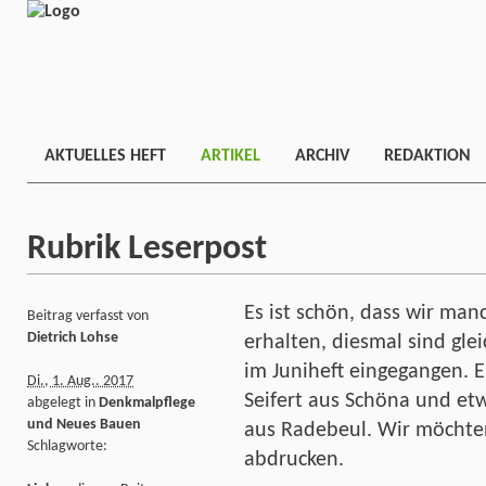
AKTUELLES HEFT
ARTIKEL
ARCHIV
REDAKTION
Rubrik Leserpost
Es ist schön, dass wir ma
Beitrag verfasst von
Dietrich Lohse
erhalten, diesmal sind gle
im Juniheft eingegangen. E
Di., 1. Aug.. 2017
Seifert aus Schöna und etw
abgelegt in
Denkmalpflege
und Neues Bauen
aus Radebeul. Wir möchten
Schlagworte:
abdrucken.