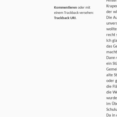
Hinte
Krape
Kommentieren
oder mit
der w
einem Trackback versehen:
Die A
Trackback URI
.
unvers
wollte
recht 
Ich gl
das G
machte
Dann w
ein St
Gemei
alte 
oder g
die Fl
die W
wurde
im Üb
Schul
Da in 