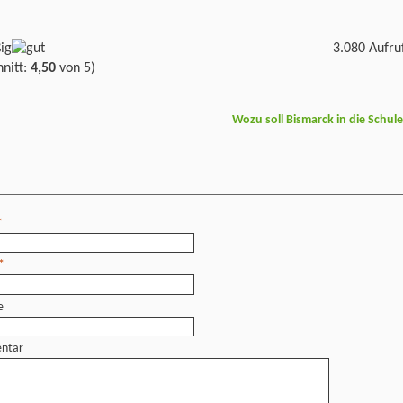
3.080 Aufru
nitt:
4,50
von 5)
Wozu soll Bismarck in die Schul
*
*
e
ntar