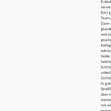
Erdank
verwe
Kurz g
Team, 
Dann 
geacke
und na
gearbe
Kolleg
wären 
Heike
Sabine
Schrö
unbedi
Zechst
In gut
Seußli
dass 
meine 
mit e
immer 