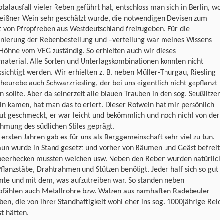
talausfall vieler Reben geführt hat, entschloss man sich in Berlin, w
eißner Wein sehr geschätzt wurde, die notwendigen Devisen zum
 von Pfropfreben aus Westdeutschland freizugeben. Für die
inierung der Rebenbestellung und –verteilung war meines Wissens
Höhne vom VEG zuständig. So erhielten auch wir dieses
material. Alle Sorten und Unterlagskombinationen konnten nicht
sichtigt werden. Wir erhielten z. B. neben Müller-Thurgau, Riesling
heurebe auch Schwarzriesling, der bei uns eigentlich nicht gepflanzt
 sollte. Aber da seinerzeit alle blauen Trauben in den sog. Seußlitzer
n kamen, hat man das toleriert. Dieser Rotwein hat mir persönlich
ut geschmeckt, er war leicht und bekömmlich und noch nicht von der
hmung des südlichen Stiles geprägt.
 ersten Jahren gab es für uns als Berggemeinschaft sehr viel zu tun.
un wurde in Stand gesetzt und vorher von Bäumen und Geäst befreit
eerhecken mussten weichen usw. Neben den Reben wurden natürlic
flanzstäbe, Drahtrahmen und Stützen benötigt. Jeder half sich so gut
nte und mit dem, was aufzutreiben war. So standen neben
pfählen auch Metallrohre bzw. Walzen aus namhaften Radebeuler
ben, die von ihrer Standhaftigkeit wohl eher ins sog. 1000jährige Rei
t hätten.