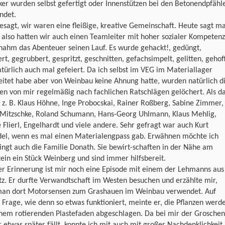
er wurden selbst gefertigt oder Innenstützen bei den Betonendpfähl
ndet.
esagt, wir waren eine fleißige, kreative Gemeinschaft. Heute sagt m
also hatten wir auch einen Teamleiter mit hoher sozialer Kompetenz
nahm das Abenteuer seinen Lauf. Es wurde gehackt!, gedüngt,
rt, gegrubbert, gespritzt, geschnitten, gefachsimpelt, gelitten, gehof
türlich auch mal gefeiert. Da ich selbst im VEG im Materiallager
itet habe aber von Weinbau keine Ahnung hatte, wurden natürlich d
en von mir regelmäßig nach fachlichen Ratschlägen gelöchert. Als d
z. B. Klaus Höhne, Inge Probocskai, Rainer Roßberg, Sabine Zimmer,
 Mitzschke, Roland Schumann, Hans-Georg Uhlmann, Klaus Mehlig,
 Flierl, Engelhardt und viele andere. Sehr gefragt war auch Kurt
del, wenn es mal einen Materialengpass gab. Erwähnen möchte ich
ngt auch die Familie Donath. Sie bewirt-schaften in der Nähe am
ein ein Stück Weinberg und sind immer hilfsbereit.
er Erinnerung ist mir noch eine Episode mit einem der Lehmanns aus
tz. Er durfte Verwandtschaft im Westen besuchen und erzählte mir,
man dort Motorsensen zum Grashauen im Weinbau verwendet. Auf
Frage, wie denn so etwas funktioniert, meinte er, die Pflanzen werd
inem rotierenden Plastefaden abgeschlagen. Da bei mir der Groschen
etwas später fällt, konnte ich mit auch mit großer Nachdenklichkeit