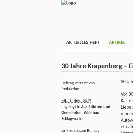
AKTUELLES HEFT
ARTIKEL
30 Jahre Krapenberg – Ei
30 Ja
Beitrag verfasst von
Redaktion
Vor 30
Karri
Mi., 1. Nov.. 2017
abgelegt in
Aus Städten und
Liebe 
Gemeinden
,
Weinbau
man in
Schlagworte:
Autowe
einsch
Link
zu diesem Beitrag.