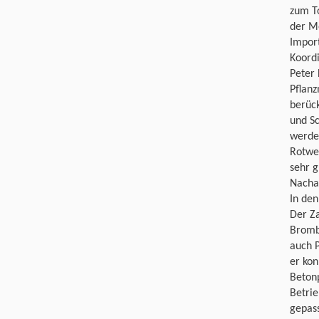
zum To
der M
Import
Koord
Peter 
Pflanz
berück
und Sc
werden
Rotwei
sehr g
Nacha
In den
Der Za
Bromb
auch P
er kon
Beton
Betrie
gepass