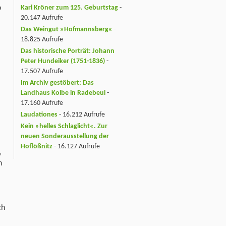
o
Karl Kröner zum 125. Geburtstag
-
20.147 Aufrufe
Das Weingut »Hofmannsberg«
-
18.825 Aufrufe
Das historische Porträt: Johann
Peter Hundeiker (1751-1836)
-
17.507 Aufrufe
Im Archiv gestöbert: Das
Landhaus Kolbe in Radebeul
-
17.160 Aufrufe
Laudationes
- 16.212 Aufrufe
Kein »helles Schlaglicht«. Zur
neuen Sonderausstellung der
Hoflößnitz
- 16.127 Aufrufe
,
h
ch