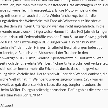
vorstellen, wie man mit einem Plastefaden Gras abschlagen kann. Be
rde schwere Technik eingesetzt, z. B. die Motorwinde und der
lug, mit dem man auch die tiefe Winterfurche zog, bei der die
ungsstellen der Weinstöcke mit Erde als Winterschutz überdeckt
. Bei dem steinigen Untergrund war das nicht ungefährlich. In die
e konnte man zweckmäßigerweise Humus für das Frühjahr einbringen
be mir dazu oft Federnabfälle von der Firma Sluka aus Coswig geholt
ard für einen umtrie-bigen DDR Bürger war also der PKW mit
erkralle“, damit der Hänger für allerlei Beschaffungen befestigt
 konnte, z. B. auch zum Abtransport der Trauben in den
enwärtigen OGS (Obst, Gemüse, Speisekartoffeln) Holzkisten. War
zeit noch der „gekehrte Weinberg“ ohne Unterwuchs weit verbreitet,
 sich später immer mehr die Erkenntis durch, dass eine gewisse
ung viele Vorteile hat. Heute sind wir über den Wandel dankbar, die
gische Vielfalt hat im Weinberg wieder zugenommen. 1989 war es
oweit, es gab die erste kleine Lese, die sog. Jungferntrauben, sie
 beim Müller-Thurgau prächtig anzusehen. Dafür gab es die ersehnt
are zum Preis von 1,70 M?
 Michael