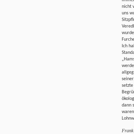
nicht 
uns wu
Sitzpf
Veredl
wurden
Furch
Ich ha
Stand
„Hamst
werden
allgeg
seiner
setzte
Begrün
ökolo
dann s
waren
Lohnw
Frank