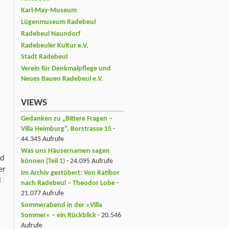
Karl-May-Museum
Lügenmuseum Radebeul
Radebeul Naundorf
Radebeuler Kultur e.V.
Stadt Radebeul
Verein für Denkmalpflege und
Neues Bauen Radebeul e.V.
VIEWS
r
Gedanken zu „Bittere Fragen –
Villa Heimburg“, Borstrasse 15
-
44.345 Aufrufe
Was uns Häusernamen sagen
nd
können (Teil 1)
- 24.095 Aufrufe
er
Im Archiv gestöbert: Von Ratibor
l
nach Radebeul – Theodor Lobe
-
21.077 Aufrufe
Sommerabend in der »Villa
Sommer« – ein Rückblick
- 20.546
Aufrufe