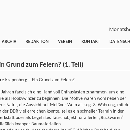
Monatshe
ARCHIV
REDAKTION
VEREIN
KONTAKT
DATENSC
n Grund zum Feiern? (1. Teil)
hre Krapenberg – Ein Grund zum Feiern?
 Jahren fand sich eine Hand voll Enthusiasten zusammen, um eine
ere als Hobbywinzer zu beginnen. Die Motive waren wohl neben der
zur Natur, die Aussicht auf Meißner Wein als sog. 3. Währung, mit de
 der DDR viel erreichen konnte, sei es ein schneller Termin in der
rkstatt oder als begehrtes Tauschobjekt für allerlei „Bückwaren“
ließlich knapper Baumaterialien.