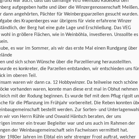
rgrund war auch, dass das damalige VEG Weinbau Radebeul den
nberg aufgegeben hatte und über die Winzergenossenschaft Meißen,
ir dann angehörten, Pächter für Weinbergsparzellen gesucht wurden.
ufgabe des Krapenberges war übrigens für viele erfahrene Winzer
tändlich, der Berg hat eine gute Lage und Erschließung. Das VEG
 wohl in größere Flächen, wie in Weinböhla, investieren. Unssollte es
sein.
aube, es war im Sommer, als wir das erste Mal einen Rundgang über
elände
n und sich schon Wünsche über die Parzellierung herausstellten.
urde es konkreter, die Parzellen entstanden, wir entschieden uns fü
ück im oberen Teil.
nsam waren wir dann ca. 12 Hobbywinzer. Da teilweise noch schöne
Stöcke vorhanden waren, konnte man diese erst mal in Obhut nehmen
leich mit der Rodung beginnen. Es wurde tief mit dem Pflug rigolt u
äche für die Pflanzung im Frühjahr vorbereitet. Die Reben konnten üb
einbaugemeinschaft bestellt werden. Zur Sorten- und Unterlagenwah
n wir von Herrn Rühle und Oswald Häntsch beraten, der uns
rigen immer ein treuer Begleiter war und uns auch im Rahmen der
ungen der Weinbaugemeinschaft sein Fachwissen vermittelt hat.
der 1980er Jahren im Elbtal ein sehr strenger Frost auftrat, welcher