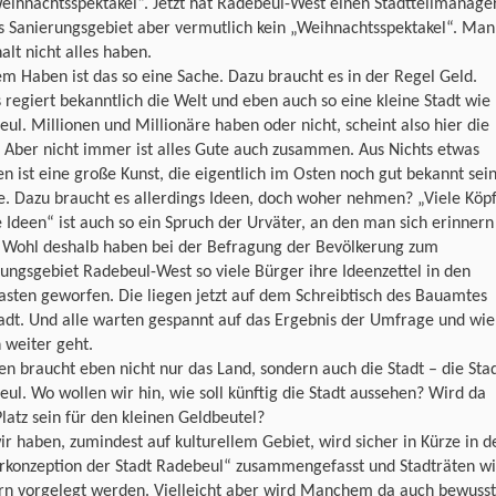
eihnachtsspektakel“. Jetzt hat Radebeul-West einen Stadtteilmanage
s Sanierungsgebiet aber vermutlich kein „Weihnachtsspektakel“. Man
alt nicht alles haben.
m Haben ist das so eine Sache. Dazu braucht es in der Regel Geld.
 regiert bekanntlich die Welt und eben auch so eine kleine Stadt wie
ul. Millionen und Millionäre haben oder nicht, scheint also hier die
 Aber nicht immer ist alles Gute auch zusammen. Aus Nichts etwas
 ist eine große Kunst, die eigentlich im Osten noch gut bekannt sei
. Dazu braucht es allerdings Ideen, doch woher nehmen? „Viele Köp
e Ideen“ ist auch so ein Spruch der Urväter, an den man sich erinnern
. Wohl deshalb haben bei der Befragung der Bevölkerung zum
ungsgebiet Radebeul-West so viele Bürger ihre Ideenzettel in den
asten geworfen. Die liegen jetzt auf dem Schreibtisch des Bauamtes
adt. Und alle warten gespannt auf das Ergebnis der Umfrage und wie
 weiter geht.
en braucht eben nicht nur das Land, sondern auch die Stadt – die Sta
ul. Wo wollen wir hin, wie soll künftig die Stadt aussehen? Wird da
latz sein für den kleinen Geldbeutel?
r haben, zumindest auf kulturellem Gebiet, wird sicher in Kürze in d
urkonzeption der Stadt Radebeul“ zusammengefasst und Stadträten w
rn vorgelegt werden. Vielleicht aber wird Manchem da auch bewusst