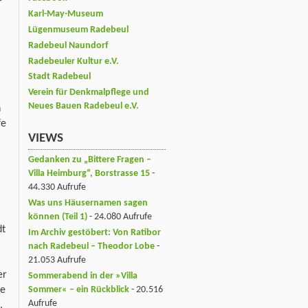
r
Karl-May-Museum
Lügenmuseum Radebeul
Radebeul Naundorf
Radebeuler Kultur e.V.
Stadt Radebeul
Verein für Denkmalpflege und
Neues Bauen Radebeul e.V.
n
fe
VIEWS
Gedanken zu „Bittere Fragen –
Villa Heimburg“, Borstrasse 15
-
44.330 Aufrufe
Was uns Häusernamen sagen
können (Teil 1)
- 24.080 Aufrufe
dt
Im Archiv gestöbert: Von Ratibor
nach Radebeul – Theodor Lobe
-
21.053 Aufrufe
er
Sommerabend in der »Villa
Sommer« – ein Rückblick
- 20.516
ie
Aufrufe
,