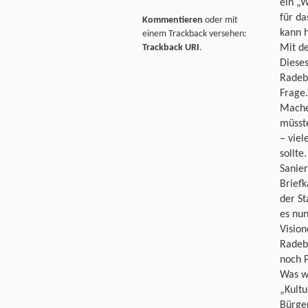
ein „W
für da
Kommentieren
oder mit
kann h
einem Trackback versehen:
Trackback URI
.
Mit de
Dieses
Radebe
Frage.
Machen
müsste
– viel
sollte
Sanier
Briefk
der St
es nun
Vision
Radebe
noch P
Was wi
„Kult
Bürge