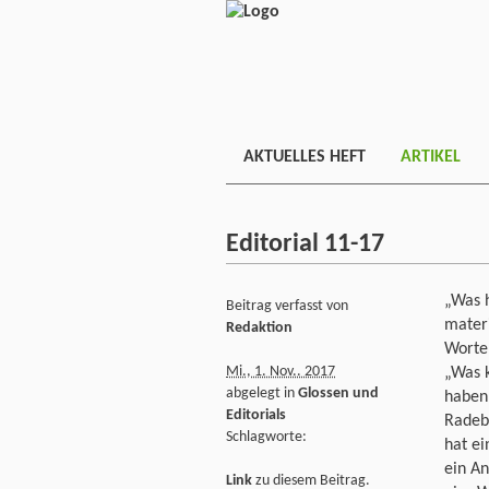
AKTUELLES HEFT
ARTIKEL
Editorial 11-17
„Was 
Beitrag verfasst von
materi
Redaktion
Worten
Mi., 1. Nov.. 2017
„Was k
abgelegt in
Glossen und
haben
Editorials
Radebe
Schlagworte:
hat ei
ein An
Link
zu diesem Beitrag.