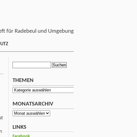
ft für Radebeul und Umgebung
HUTZ
Suchen
nach:
THEMEN
Themen
MONATSARCHIV
Monatsarchiv
st
LINKS
n
Facebook