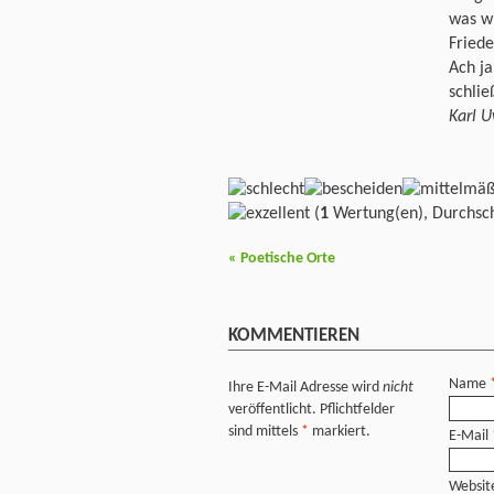
was wi
Fried
Ach ja
schlie
Karl 
(
1
Wertung(en), Durchsch
«
Poetische Orte
KOMMENTIEREN
Name
Ihre E-Mail Adresse wird
nicht
veröffentlicht. Pflichtfelder
sind mittels
*
markiert.
E-Mail
Websit