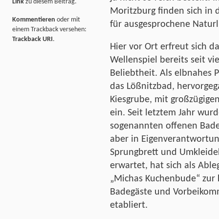
Link
zu diesem Beitrag.
Moritzburg finden sich in 
Kommentieren
oder mit
für ausgesprochene Naturli
einem Trackback versehen:
Trackback URI
.
Hier vor Ort erfreut sich d
Wellenspiel bereits seit v
Beliebtheit. Als elbnahes P
das Lößnitzbad, hervorge
Kiesgrube, mit großzügige
ein. Seit letztem Jahr wurd
sogenannten offenen Badeste
aber in Eigenverantwortu
Sprungbrett und Umkleide
erwartet, hat sich als Able
„Michas Kuchenbude“ zur k
Badegäste und Vorbeikomm
etabliert.