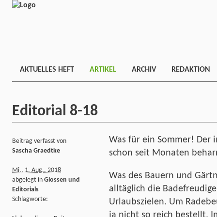
AKTUELLES HEFT
ARTIKEL
ARCHIV
REDAKTION
Editorial 8-18
Was für ein Sommer! Der 
Beitrag verfasst von
Sascha Graedtke
schon seit Monaten beharr
Mi., 1. Aug.. 2018
Was des Bauern und Gärtne
abgelegt in
Glossen und
alltäglich die Badefreudig
Editorials
Schlagworte:
Urlaubszielen. Um Radebeu
ja nicht so reich bestellt