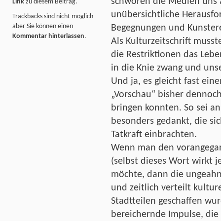
schwören die Medien uns 
Link
zu diesem Beitrag.
unübersichtliche Herausfo
Trackbacks sind nicht möglich
aber Sie können einen
Begegnungen und Kunstere
Kommentar hinterlassen
.
Als Kulturzeitschrift muss
die Restriktionen das Lebe
in die Knie zwang und uns
Und ja, es gleicht fast ei
„Vorschau“ bisher dennoch 
bringen konnten. So sei an
besonders gedankt, die si
Tatkraft einbrachten.
Wenn man den vorangegan
(selbst dieses Wort wirkt 
möchte, dann die ungeahnt
und zeitlich verteilt kult
Stadtteilen geschaffen wu
bereichernde Impulse, die 