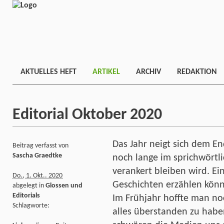
AKTUELLES HEFT
ARTIKEL
ARCHIV
REDAKTION
Editorial Oktober 2020
Das Jahr neigt sich dem En
Beitrag verfasst von
Sascha Graedtke
noch lange im sprichwörtli
verankert bleiben wird. Ein
Do., 1. Okt.. 2020
Geschichten erzählen kön
abgelegt in
Glossen und
Editorials
Im Frühjahr hoffte man no
Schlagworte:
alles überstanden zu haben