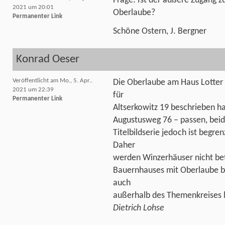
Frage: Ist der äußere Zugang z
2021 um 20:01
Oberlaube?
Permanenter Link
Schöne Ostern, J. Bergner
Konrad Oeser
Veröffentlicht am Mo., 5. Apr..
Die Oberlaube am Haus Lotter e
2021 um 22:39
für
Permanenter Link
Altserkowitz 19 beschrieben h
Augustusweg 76 – passen, beid
Titelbildserie jedoch ist begr
Daher
werden Winzerhäuser nicht bet
Bauernhauses mit Oberlaube bef
auch
außerhalb des Themenkreises l
Dietrich Lohse