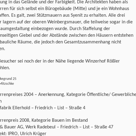
ung in das Gelände und der Farbigkeit. Die Architekten haben als
ren für sich selbst ein Bürogebäude (Mitte) und je ein Wohnhaus
ffen. Es galt, zwei Stützmauern aus Syenit zu erhalten. Alle drei
 lagern auf der oberen Weinbergsmauer, die teilweise sogar in die
raumgestaltung einbezogen wurde. Durch Staffelung der
enseitigen Giebel und der Abstände zwischen den Häusern entstehen
ebauliche Räume, die jedoch den Gesamtzusammenhang nicht
en.
esucher sei noch der in der Nähe liegende Winzerhof Rößler
hlen.
hkegrund 25
Mitzschke
rrenpreises 2004 – Anerkennung, Kategorie Öffentliche/ Gewerblich
n
fabrik Ellerhold – Friedrich – List – Straße 4
rrenpreis 2008, Kategorie Bauen im Bestand
& Bauer AG, Werk Radebeul – Friedrich – List – Straße 47
ekt: IPRO, Ulrich Krüger