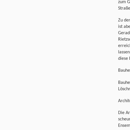
zum Ga
Straße
Zu den
ist ab
Gerade
Rietzs
erreic
lassen
diese 
Bauhe
Bauher
Lösch
Archit
Die Ar
scheun
Ensemb