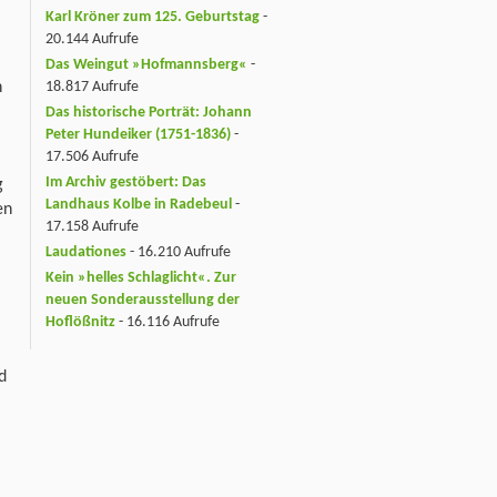
Karl Kröner zum 125. Geburtstag
-
20.144 Aufrufe
Das Weingut »Hofmannsberg«
-
n
18.817 Aufrufe
Das historische Porträt: Johann
Peter Hundeiker (1751-1836)
-
17.506 Aufrufe
Im Archiv gestöbert: Das
g
Landhaus Kolbe in Radebeul
-
en
17.158 Aufrufe
Laudationes
- 16.210 Aufrufe
Kein »helles Schlaglicht«. Zur
neuen Sonderausstellung der
Hoflößnitz
- 16.116 Aufrufe
d