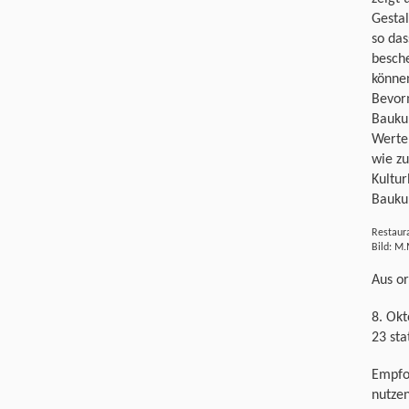
Gestal
so das
besch
könne
Bevor
Baukul
Werteb
wie z
Kultur
Baukul
Restaur
Bild: M.
Aus o
8. Okt
23 sta
Empfo
nutze