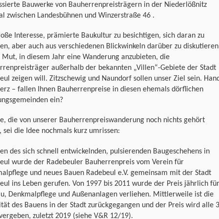
ssierte Bauwerke von Bauherrenpreisträgern in der Niederlößnitz
al zwischen Landesbühnen und Winzerstraße 46 .
oße Interesse, prämierte Baukultur zu besichtigen, sich daran zu
en, aber auch aus verschiedenen Blickwinkeln darüber zu diskutieren
 Mut, in diesem Jahr eine Wanderung anzubieten, die
renpreisträger außerhalb der bekannten „Villen“-Gebiete der Stadt
ul zeigen will. Zitzschewig und Naundorf sollen unser Ziel sein. Han
erz – fallen Ihnen Bauherrenpreise in diesen ehemals dörflichen
ungsgemeinden ein?
le, die von unserer Bauherrenpreiswanderung noch nichts gehört
 sei die Idee nochmals kurz umrissen:
ten des sich schnell entwickelnden, pulsierenden Baugeschehens in
eul wurde der Radebeuler Bauherrenpreis vom Verein für
alpflege und neues Bauen Radebeul e.V. gemeinsam mit der Stadt
ul ins Leben gerufen. Von 1997 bis 2011 wurde der Preis jährlich fü
, Denkmalpflege und Außenanlagen verliehen. Mittlerweile ist die
ität des Bauens in der Stadt zurückgegangen und der Preis wird alle 
vergeben, zuletzt 2019 (siehe V&R 12/19).