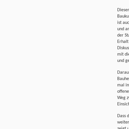
Dieser
Baukul
ist au
und an
der St
Erhalt
Diskus
mit d
und ge
Daraus
Bauhe
mal in
offene
Weg z
Einsic
Dass 
weiter
zeigt 