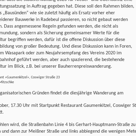
tungssatzung in Auftrag gegeben hat. Diese soll den Rahmen bilden,
s „Bausünden“ wie sie zuletzt häufig als Ersatz vorher eher
eidener Bauwerke in Radebeul passieren, so nicht gebaut werden
n. Dass angemessene Regeln gefunden werden, die nicht als
mundung, sondern als Sicherung gemeinsamer Werte für die
tur begriffen werden, dafür ist die offene Diskussion über diese
ildung von großer Bedeutung. Und diese Diskussion kann in Foren,
um Wasapark oder zum Neujahrsempfang des Vereins 2020 im
bahnhof geführt werden, aber auch spazierend, die bestehende
tur im Blick, z.B. bei unserer Bauherrenpreiswanderung.
ant »Gaumenkitzel«, Coswiger Straße 23
Mitzschke
rganisatorischen Gründen findet die diesjährige Wanderung am
ober, 17.30 Uhr mit Startpunkt Restaurant Gaumenkitzel, Coswiger St
tt.
hlen wird, die Straßenbahn Linie 4 bis Gerhart-Hauptmann-Straße zu
n und dann zur Meißner Straße und links abbiegend die wenigen Met