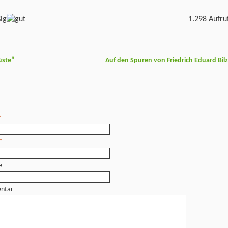
1.298 Aufru
üste“
Auf den Spuren von Friedrich Eduard Bil
*
*
e
ntar