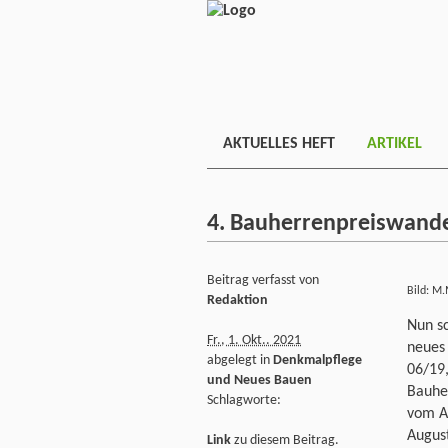
AKTUELLES HEFT
ARTIKEL
4. Bauherrenpreiswande
Beitrag verfasst von
Bild: M.
Redaktion
Nun sc
Fr., 1. Okt.. 2021
neues
abgelegt in
Denkmalpflege
06/19,
und Neues Bauen
Bauher
Schlagworte:
vom Al
Augus
Link
zu diesem Beitrag.