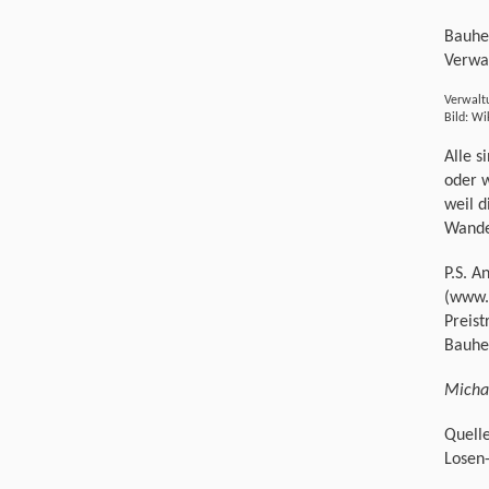
Bauhe
Verwal
Verwaltu
Bild: Wi
Alle s
oder w
weil d
Wander
P.S. A
(www.
Preist
Bauhe
Micha
Quell
Losen