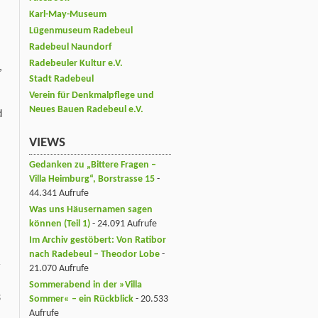
Karl-May-Museum
Lügenmuseum Radebeul
Radebeul Naundorf
Radebeuler Kultur e.V.
,
Stadt Radebeul
Verein für Denkmalpflege und
Neues Bauen Radebeul e.V.
d
VIEWS
Gedanken zu „Bittere Fragen –
Villa Heimburg“, Borstrasse 15
-
44.341 Aufrufe
Was uns Häusernamen sagen
können (Teil 1)
- 24.091 Aufrufe
Im Archiv gestöbert: Von Ratibor
nach Radebeul – Theodor Lobe
-
r
21.070 Aufrufe
Sommerabend in der »Villa
3
Sommer« – ein Rückblick
- 20.533
Aufrufe