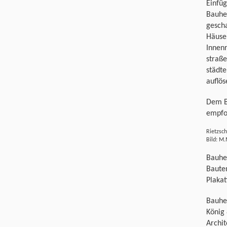
Einfüg
Bauher
gescha
Häuser
Innen
straß
städt
auflös
Dem B
empfo
Rietzsc
Bild: M.
Bauhe
Baute
Plakat
Bauhe
König 
Archit