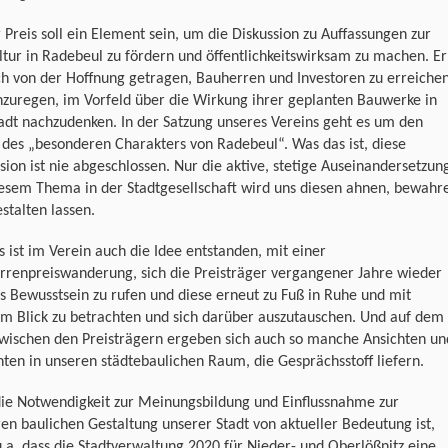
 Preis soll ein Element sein, um die Diskussion zu Auffassungen zur
tur in Radebeul zu fördern und öffentlichkeitswirksam zu machen. Er
ch von der Hoffnung getragen, Bauherren und Investoren zu erreiche
zuregen, im Vorfeld über die Wirkung ihrer geplanten Bauwerke in
adt nachzudenken. In der Satzung unseres Vereins geht es um den
 des „besonderen Charakters von Radebeul“. Was das ist, diese
sion ist nie abgeschlossen. Nur die aktive, stetige Auseinandersetzun
iesem Thema in der Stadtgesellschaft wird uns diesen ahnen, bewahr
stalten lassen.
 ist im Verein auch die Idee entstanden, mit einer
rrenpreiswanderung, sich die Preisträger vergangener Jahre wieder
s Bewusstsein zu rufen und diese erneut zu Fuß in Ruhe und mit
m Blick zu betrachten und sich darüber auszutauschen. Und auf dem
wischen den Preisträgern ergeben sich auch so manche Ansichten un
hten in unseren städtebaulichen Raum, die Gesprächsstoff liefern.
die Notwendigkeit zur Meinungsbildung und Einflussnahme zur
en baulichen Gestaltung unserer Stadt von aktueller Bedeutung ist,
u.a. dass die Stadtverwaltung 2020 für Nieder- und Oberlößnitz eine