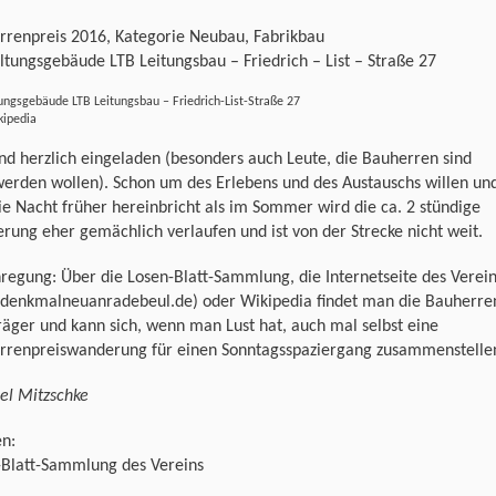
rrenpreis 2016, Kategorie Neubau, Fabrikbau
tungsgebäude LTB Leitungsbau – Friedrich – List – Straße 27
ngsgebäude LTB Leitungsbau – Friedrich-List-Straße 27
kipedia
ind herzlich eingeladen (besonders auch Leute, die Bauherren sind
erden wollen). Schon um des Erlebens und des Austauschs willen un
ie Nacht früher hereinbricht als im Sommer wird die ca. 2 stündige
ung eher gemächlich verlaufen und ist von der Strecke nicht weit.
nregung: Über die Losen-Blatt-Sammlung, die Internetseite des Verei
denkmalneuanradebeul.de) oder Wikipedia findet man die Bauherre
räger und kann sich, wenn man Lust hat, auch mal selbst eine
rrenpreiswanderung für einen Sonntagsspaziergang zusammenstelle
el Mitzschke
en:
-Blatt-Sammlung des Vereins