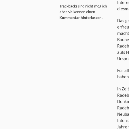
Intere
Trackbacks sind nicht möglich
diesm
aber Sie können einen
Kommentar hinterlassen
.
Das gr
erfreu
macht
Bauher
Radebe
aufs H
Urspr
Für al
haben,
In Zei
Radeb
Denkm
Radebe
Neubau
Intens
Jahre 