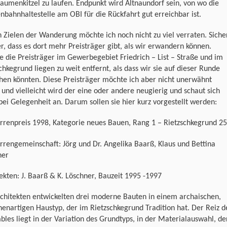
umenkitzel zu laufen. Endpunkt wird Altnaundorf sein, von wo die
nbahnhaltestelle am OBI für die Rückfahrt gut erreichbar ist.
 Zielen der Wanderung möchte ich noch nicht zu viel verraten. Siche
er, dass es dort mehr Preisträger gibt, als wir erwandern können.
 die Preisträger im Gewerbegebiet Friedrich – List – Straße und im
chkegrund liegen zu weit entfernt, als dass wir sie auf dieser Runde
hen könnten. Diese Preisträger möchte ich aber nicht unerwähnt
 und vielleicht wird der eine oder andere neugierig und schaut sich
bei Gelegenheit an. Darum sollen sie hier kurz vorgestellt werden:
rrenpreis 1998, Kategorie neues Bauen, Rang 1 – Rietzschkegrund 25
rengemeinschaft: Jörg und Dr. Angelika Baarß, Klaus und Bettina
ner
ekten: J. Baarß & K. Löschner, Bauzeit 1995 -1997
chitekten entwickelten drei moderne Bauten in einem archaischen,
enartigen Haustyp, der im Rietzschkegrund Tradition hat. Der Reiz d
les liegt in der Variation des Grundtyps, in der Materialauswahl, de