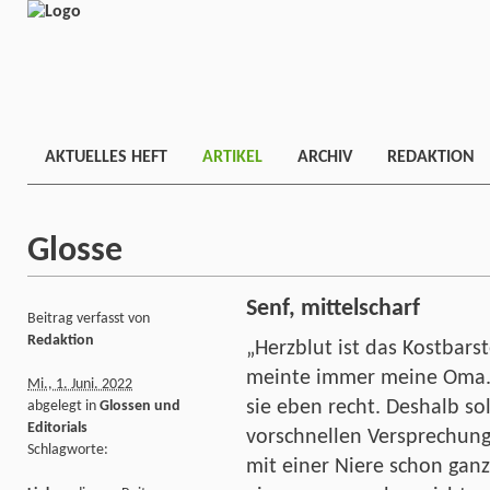
AKTUELLES HEFT
ARTIKEL
ARCHIV
REDAKTION
Glosse
Senf, mittelscharf
Beitrag verfasst von
Redaktion
„Herzblut ist das Kostbars
meinte immer meine Oma. U
Mi., 1. Juni. 2022
sie eben recht. Deshalb so
abgelegt in
Glossen und
Editorials
vorschnellen Versprechung
Schlagworte:
mit einer Niere schon gan