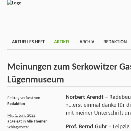
AKTUELLES HEFT
ARTIKEL
ARCHIV
REDAKTION
Meinungen zum Serkowitzer Ga
Lügenmuseum
Norbert Arendt
– Radebeu
Beitrag verfasst von
Redaktion
»…erst einmal danke für die
mit meiner Unterschrift un
Mi., 1. Juni. 2022
abgelegt in
Alle Themen
Prof. Bernd Guhr
– Leipzig
Schlagworte: