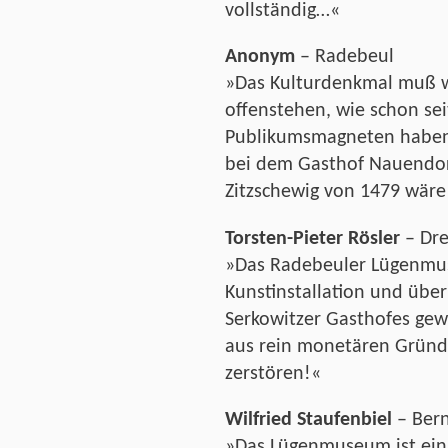
vollständig…«
Anonym
– Radebeul
»Das Kulturdenkmal muß 
offenstehen, wie schon se
Publikumsmagneten haben 
bei dem Gasthof Nauendor
Zitzschewig von 1479 wäre 
Torsten-Pieter Rösler
– Dr
»Das Radebeuler Lügenmus
Kunstinstallation und übe
Serkowitzer Gasthofes gewa
aus rein monetären Gründe
zerstören!«
Wilfried Staufenbiel
– Ber
»Das Lügenmuseum ist ein e