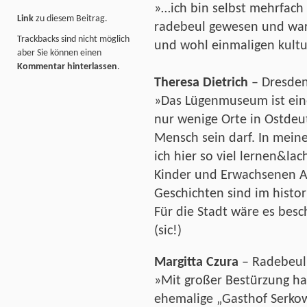
»…ich bin selbst mehrfach
Link
zu diesem Beitrag.
radebeul gewesen und war 
Trackbacks sind nicht möglich
und wohl einmaligen kultur
aber Sie können einen
Kommentar hinterlassen
.
Theresa Dietrich
– Dresde
»Das Lügenmuseum ist eine 
nur wenige Orte in Ostde
Mensch sein darf. In mein
ich hier so viel lernen&la
Kinder und Erwachsenen A
Geschichten sind im histo
Für die Stadt wäre es bes
(sic!)
Margitta Czura
– Radebeul
»Mit großer Bestürzung ha
ehemalige „Gasthof Serkow