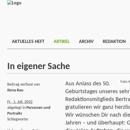
AKTUELLES HEFT
ARTIKEL
ARCHIV
REDAKTION
In eigener Sache
Foto: 
Aus Anlass des 50.
Beitrag verfasst von
Ilona Rau
Geburtstages unseres sehr
Redaktionsmitglieds Bertr
Fr., 1. Juli. 2022
gratulieren wir ganz herzli
abgelegt in
Personen und
Portraits
Wir wünschen Dir nach di
Schlagworte:
Jahren – und überhaupt: G