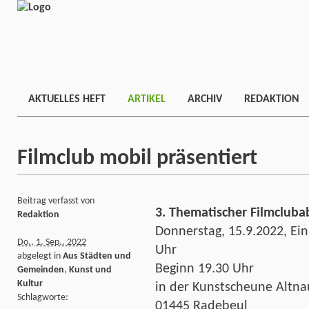
AKTUELLES HEFT
ARTIKEL
ARCHIV
REDAKTION
Filmclub mobil präsentiert
Beitrag verfasst von
3. Thematischer Filmclub
Redaktion
Donnerstag, 15.9.2022, Ein
Do., 1. Sep.. 2022
Uhr
abgelegt in
Aus Städten und
Beginn 19.30 Uhr
Gemeinden
,
Kunst und
Kultur
in der Kunstscheune Altna
Schlagworte:
01445 Radebeul