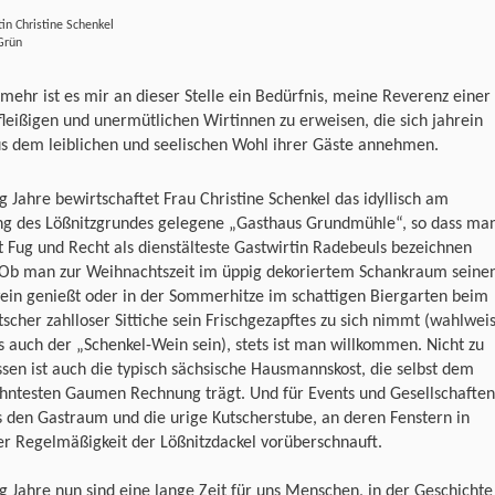
in Christine Schenkel
 Grün
ehr ist es mir an dieser Stelle ein Bedürfnis, meine Reverenz einer
fleißigen und unermütlichen Wirtinnen zu erweisen, die sich jahrein
us dem leiblichen und seelischen Wohl ihrer Gäste annehmen.
g Jahre bewirtschaftet Frau Christine Schenkel das idyllisch am
ng des Lößnitzgrundes gelegene „Gasthaus Grundmühle“, so dass ma
t Fug und Recht als dienstälteste Gastwirtin Radebeuls bezeichnen
 Ob man zur Weihnachtszeit im üppig dekoriertem Schankraum seine
ein genießt oder in der Sommerhitze im schattigen Biergarten beim
scher zahlloser Sittiche sein Frischgezapftes zu sich nimmt (wahlwei
s auch der „Schenkel-Wein sein), stets ist man willkommen. Nicht zu
sen ist auch die typisch sächsische Hausmannskost, die selbst dem
hntesten Gaumen Rechnung trägt. Und für Events und Gesellschaften
s den Gastraum und die urige Kutscherstube, an deren Fenstern in
r Regelmäßigkeit der Lößnitzdackel vorüberschnauft.
g Jahre nun sind eine lange Zeit für uns Menschen, in der Geschichte