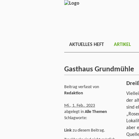
AKTUELLES HEFT
ARTIKEL
Gasthaus Grundmühle
Dreiß
Beitrag verfasst von
Redaktion
Vielle
der al
Mi., 1. Feb.. 2023
sind e
abgelegt in
Alle Themen
„Rosen
Schlagworte:
Lokali
aber e
Link
zu diesem Beitrag.
Quelle