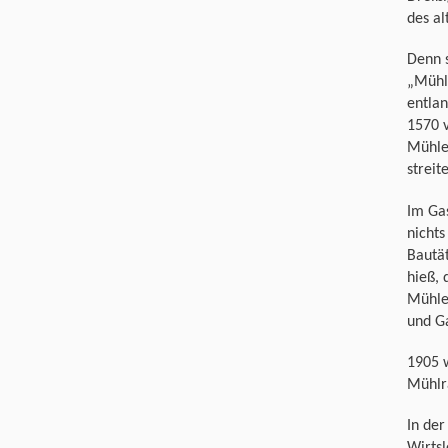
des al
Denn 
„Mühle
entla
1570 
Mühle
streit
Im Gas
nichts
Bautät
hieß,
Mühle
und Ga
1905 
Mühlra
In de
Wirtsl