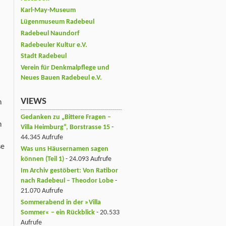
Karl-May-Museum
Lügenmuseum Radebeul
Radebeul Naundorf
Radebeuler Kultur e.V.
Stadt Radebeul
Verein für Denkmalpflege und
Neues Bauen Radebeul e.V.
VIEWS
n
Gedanken zu „Bittere Fragen –
n
Villa Heimburg“, Borstrasse 15
-
44.345 Aufrufe
se
Was uns Häusernamen sagen
können (Teil 1)
- 24.093 Aufrufe
Im Archiv gestöbert: Von Ratibor
nach Radebeul – Theodor Lobe
-
21.070 Aufrufe
Sommerabend in der »Villa
Sommer« – ein Rückblick
- 20.533
Aufrufe