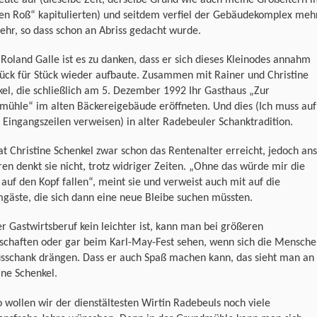
en Roß“ kapitulierten) und seitdem verfiel der Gebäudekomplex meh
hr, so dass schon an Abriss gedacht wurde.
Roland Galle ist es zu danken, dass er sich dieses Kleinodes annahm
ück für Stück wieder aufbaute. Zusammen mit Rainer und Christine
el, die schließlich am 5. Dezember 1992 Ihr Gasthaus „Zur
mühle“ im alten Bäckereigebäude eröffneten. Und dies (Ich muss auf
Eingangszeilen verweisen) in alter Radebeuler Schanktradition.
t Christine Schenkel zwar schon das Rentenalter erreicht, jedoch ans
en denkt sie nicht, trotz widriger Zeiten. „Ohne das würde mir die
auf den Kopf fallen“, meint sie und verweist auch mit auf die
gäste, die sich dann eine neue Bleibe suchen müssten.
r Gastwirtsberuf kein leichter ist, kann man bei größeren
lschaften oder gar beim Karl-May-Fest sehen, wenn sich die Mensch
sschank drängen. Dass er auch Spaß machen kann, das sieht man an
ine Schenkel.
 wollen wir der dienstältesten Wirtin Radebeuls noch viele