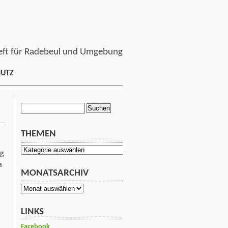
ft für Radebeul und Umgebung
HUTZ
Suchen
nach:
THEMEN
Themen
ng
a
MONATSARCHIV
Monatsarchiv
LINKS
Facebook