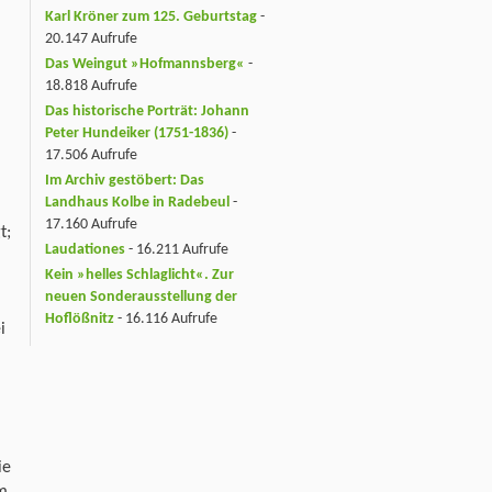
Karl Kröner zum 125. Geburtstag
-
20.147 Aufrufe
Das Weingut »Hofmannsberg«
-
18.818 Aufrufe
Das historische Porträt: Johann
Peter Hundeiker (1751-1836)
-
17.506 Aufrufe
Im Archiv gestöbert: Das
Landhaus Kolbe in Radebeul
-
17.160 Aufrufe
t;
Laudationes
- 16.211 Aufrufe
Kein »helles Schlaglicht«. Zur
neuen Sonderausstellung der
Hoflößnitz
- 16.116 Aufrufe
i
ie
im