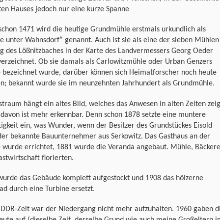
ten Hauses jedoch nur eine kurze Spanne
schon 1471 wird die heutige Grundmühle erstmals urkundlich als
 unter Wahnsdorf“ genannt. Auch ist sie als eine der sieben Mühlen
ng des Lößnitzbaches in der Karte des Landvermessers Georg Oeder
verzeichnet. Ob sie damals als Carlowitzmühle oder Urban Genzers
 bezeichnet wurde, darüber können sich Heimatforscher noch heute
en; bekannt wurde sie im neunzehnten Jahrhundert als Grundmühle.
traum hängt ein altes Bild, welches das Anwesen in alten Zeiten zeig
 davon ist mehr erkennbar. Denn schon 1878 setzte eine muntere
igkeit ein, was Wunder, wenn der Besitzer des Grundstückes Eisold
 der bekannte Bauunternehmer aus Serkowitz. Das Gasthaus an der
 wurde errichtet, 1881 wurde die Veranda angebaut. Mühle, Bäckere
stwirtschaft florierten.
wurde das Gebäude komplett aufgestockt und 1908 das hölzerne
d durch eine Turbine ersetzt.
r DDR-Zeit war der Niedergang nicht mehr aufzuhalten. 1960 gaben d
eute auf (dieselbe Zeit, derselbe Grund wie auch meine Großeltern 