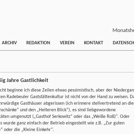
Monatshe
ARCHIV
REDAKTION
VEREIN
KONTAKT
DATENSC
ig Jahre Gastlichkeit
icht beginne ich diese Zeilen etwas pessimistisch, aber der Niederga
ten Radebeuler Gaststättenkultur ist nicht von der Hand zu weisen. D
hrwürdige Gasthäuser abgerissen (ich erinnere stellvertretend an die
schänke“ und den „Heiteren Blick“), es sind liebgewordene
täten umgenutzt („Gasthof Serkowitz“ oder das „Weiße Roß)“. Oder
s wurde ganz einfach der Betrieb eingestellt wie z.B. „Zur guten
“ oder die „Kleine Einkehr“.