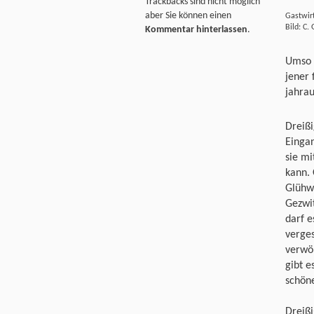
Trackbacks sind nicht möglich
aber Sie können einen
Gastwirt
Bild: C.
Kommentar hinterlassen
.
Umso m
jener 
jahra
Dreißi
Einga
sie mi
kann.
Glühw
Gezwit
darf e
verges
verwö
gibt e
schöne
Dreißi