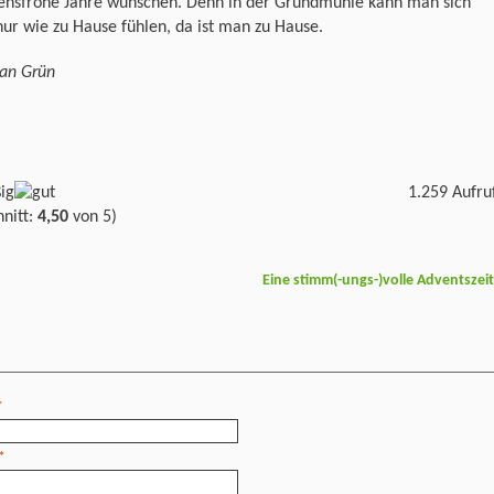
fensfrohe Jahre wünschen. Denn in der Grundmühle kann man sich
nur wie zu Hause fühlen, da ist man zu Hause.
ian Grün
1.259 Aufru
nitt:
4,50
von 5)
Eine stimm(-ungs-)volle Adventszei
*
*