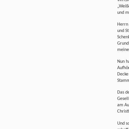
„Weiß
und me
Herrn 
und St
Schenk
Grund
meine 
Nun ha
Aufhör
Decke 
Stamm
Das de
Gesel
am Au
Christ
Und so