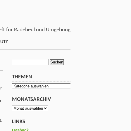
ft für Radebeul und Umgebung
HUTZ
Suchen
nach:
THEMEN
Themen
er
MONATSARCHIV
o
Monatsarchiv
e.
LINKS
r
Facebook