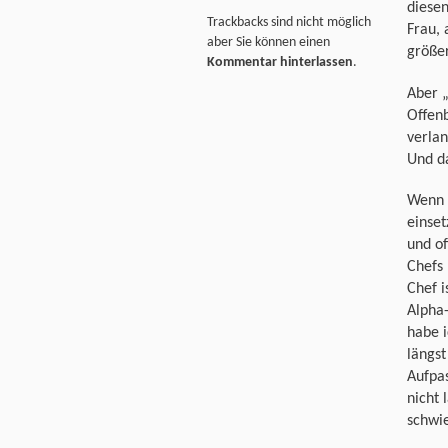
diesen
Trackbacks sind nicht möglich
Frau, 
aber Sie können einen
größe
Kommentar hinterlassen
.
Aber „
Offenb
verlan
Und d
Wenn 
einset
und of
Chefs 
Chef i
Alpha-
habe i
längst
Aufpas
nicht
schwie