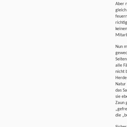
Aber n
gleic
feuern
richt
keinen
Mitar
Nun mu
gewech
Seiten
alle F
nicht 
Herde 
Natur 
das Sa
sie e
Zaun 
„gefre
die „b