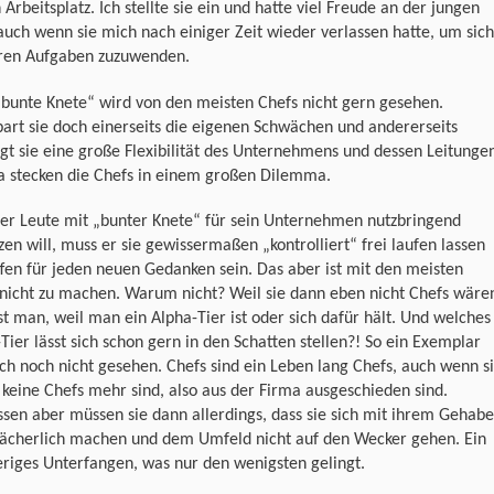
 Arbeitsplatz. Ich stellte sie ein und hatte viel Freude an der jungen
auch wenn sie mich nach einiger Zeit wieder verlassen hatte, um sich
ren Aufgaben zuzuwenden.
bunte Knete“ wird von den meisten Chefs nicht gern gesehen.
art sie doch einerseits die eigenen Schwächen und andererseits
gt sie eine große Flexibilität des Unternehmens und dessen Leitunge
a stecken die Chefs in einem großen Dilemma.
er Leute mit „bunter Knete“ für sein Unternehmen nutzbringend
zen will, muss er sie gewissermaßen „kontrolliert“ frei laufen lassen
fen für jeden neuen Gedanken sein. Das aber ist mit den meisten
nicht zu machen. Warum nicht? Weil sie dann eben nicht Chefs wäre
st man, weil man ein Alpha-Tier ist oder sich dafür hält. Und welches
Tier lässt sich schon gern in den Schatten stellen?! So ein Exemplar
ch noch nicht gesehen. Chefs sind ein Leben lang Chefs, auch wenn s
 keine Chefs mehr sind, also aus der Firma ausgeschieden sind.
sen aber müssen sie dann allerdings, dass sie sich mit ihrem Gehabe
 lächerlich machen und dem Umfeld nicht auf den Wecker gehen. Ein
riges Unterfangen, was nur den wenigsten gelingt.