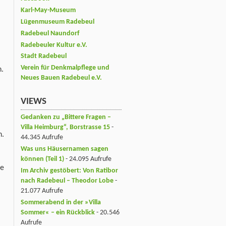
Karl-May-Museum
Lügenmuseum Radebeul
Radebeul Naundorf
Radebeuler Kultur e.V.
Stadt Radebeul
Verein für Denkmalpflege und
n.
Neues Bauen Radebeul e.V.
VIEWS
Gedanken zu „Bittere Fragen –
Villa Heimburg“, Borstrasse 15
-
n.
44.345 Aufrufe
Was uns Häusernamen sagen
können (Teil 1)
- 24.095 Aufrufe
ie
Im Archiv gestöbert: Von Ratibor
nach Radebeul – Theodor Lobe
-
21.077 Aufrufe
Sommerabend in der »Villa
Sommer« – ein Rückblick
- 20.546
Aufrufe