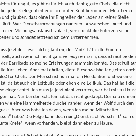
ichts für ungut, es gibt natürlich auch richtig gute Chefs, die nicht
h bei jeder Gelegenheit eine hochroten Kopf bekommen, Mitarbeiter
 und glauben, dass ohne ihr Eingreifen der Laden an keiner Stelle
ig läuft. Wer Dienstbesprechungen nur zum „Abwatschen“ nutzt und
 freien Meinungsaustausch zulässt, verschenkt die Potenzen seiner
beiter und schadet letztendlich dem Unternehmen.
ss jetzt der Leser nicht glauben, der Motzi hätte die Fronten
selt, auch wenn ich nicht ganz verleugnen kann, dass ich auf beiden
 der Barrikade so meine Erfahrungen sammeln konnte. Das schult au
älle fürs Leben. Aber mal ehrlich, diese Binsenweisheiten gelten doch
bloß für Chefs. Der Mensch ist nun mal ein Herdentier, und wo eine
ist, da ist auch ein Leitbulle oder eben eine Leitkuh. Das hat halt die
so eingerichtet. Ich muss ja jetzt nicht verraten, wer bei mir zu Haus
gen hat. Nur bei den Schafen hat das nicht geklappt. Deshalb rennen
ben wie eine Hammelherde durcheinander, wenn der Wolf durch den
guckt. Aber was habe ich davon, wenn ich meine Mitarbeiter
ssen“ habe? Die Folge kann doch nur „Dienst nach Vorschrift“ sein u
unte Knete“, wenn vorhanden, bleibt dann eben zu Hause.