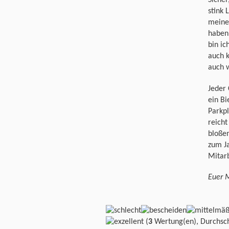
Sicher
stink 
meine 
haben.
bin ic
auch k
auch w
Jeder 
ein Bi
Parkpl
reicht
bloßen
zum J
Mitarb
Euer 
(
3
Wertung(en), Durchsch