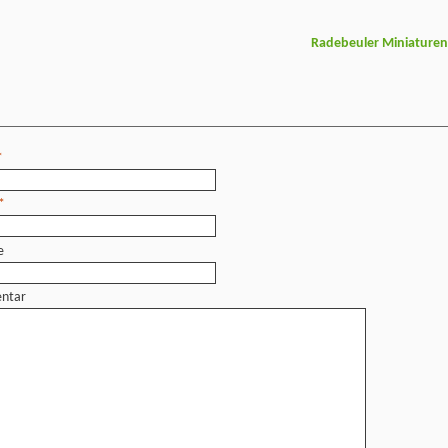
Radebeuler Miniature
*
*
e
ntar