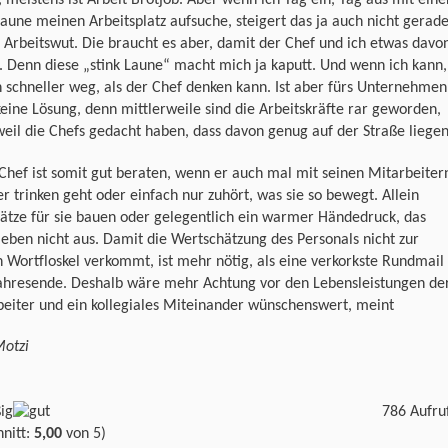
, meistens ist Arbeit Brotjob. Aber wenn ich Tag ein, Tag aus mit eine
Laune meinen Arbeitsplatz aufsuche, steigert das ja auch nicht gerad
Arbeitswut. Die braucht es aber, damit der Chef und ich etwas davo
 Denn diese „stink Laune“ macht mich ja kaputt. Und wenn ich kann,
h schneller weg, als der Chef denken kann. Ist aber fürs Unternehmen
eine Lösung, denn mittlerweile sind die Arbeitskräfte rar geworden,
eil die Chefs gedacht haben, dass davon genug auf der Straße liegen
Chef ist somit gut beraten, wenn er auch mal mit seinen Mitarbeiter
er trinken geht oder einfach nur zuhört, was sie so bewegt. Allein
ätze für sie bauen oder gelegentlich ein warmer Händedruck, das
 eben nicht aus. Damit die Wertschätzung des Personals nicht zur
 Wortfloskel verkommt, ist mehr nötig, als eine verkorkste Rundmail
ahresende. Deshalb wäre mehr Achtung vor den Lebensleistungen de
eiter und ein kollegiales Miteinander wünschenswert, meint
Motzi
786 Aufru
nitt:
5,00
von 5)