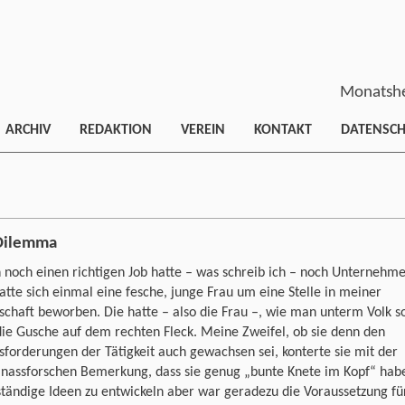
Monatshe
ARCHIV
REDAKTION
VEREIN
KONTAKT
DATENSC
Dilemma
h noch einen richtigen Job hatte – was schreib ich – noch Unternehm
atte sich einmal eine fesche, junge Frau um eine Stelle in meiner
schaft beworben. Die hatte – also die Frau –, wie man unterm Volk s
die Gusche auf dem rechten Fleck. Meine Zweifel, ob sie denn den
forderungen der Tätigkeit auch gewachsen sei, konterte sie mit der
 nassforschen Bemerkung, dass sie genug „bunte Knete im Kopf“ hab
tändige Ideen zu entwickeln aber war geradezu die Voraussetzung fü