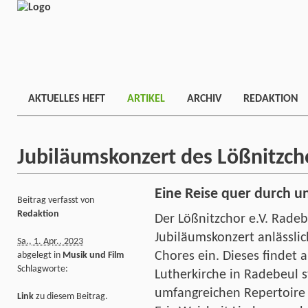
AKTUELLES HEFT
ARTIKEL
ARCHIV
REDAKTION
Jubiläumskonzert des Lößnitzch
Eine Reise quer durch u
Beitrag verfasst von
Redaktion
Der Lößnitzchor e.V. Radeb
Jubiläumskonzert anlässli
Sa., 1. Apr.. 2023
Chores ein. Dieses findet 
abgelegt in
Musik und Film
Schlagworte:
Lutherkirche in Radebeul 
umfangreichen Repertoire
Link
zu diesem Beitrag.