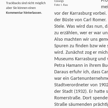
Pro
Coswigs
Trackbacks sind nicht möglich
Foto: I. Rau
mei
aber Sie können einen
vor der Karrasburg vorbei. 
Kommentar hinterlassen
.
der Büste von Carl Romer. 
Stele. Was wird das nun, d
zu erzählen, wer er war un
Also machten wir uns geme
Spuren zu finden bzw wie 
wird. Zunächst zog er mich
Museums Karrasburg und v
Petra Hamann in ihrem Buc
Daraus erfuhr ich, dass Ca
war ein Gartenunternehme
Stadtverordneter von 1902
der Stadt (1932). Er hatte 
Romerstraße. Dort spendet
Straße säumenden prächtig