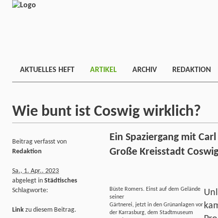
AKTUELLES HEFT
ARTIKEL
ARCHIV
REDAKTION
Wie bunt ist Coswig wirklich?
Ein Spaziergang mit Car
Beitrag verfasst von
Große Kreisstadt Coswig 
Redaktion
Sa., 1. Apr.. 2023
abgelegt in
Städtisches
Büste Romers. Einst auf dem Gelände
Schlagworte:
Unl
seiner
kam
Gärtnerei, jetzt in den Grünanlagen vor
Link
zu diesem Beitrag.
der Karrasburg, dem Stadtmuseum