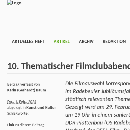
AKTUELLES HEFT
ARTIKEL
ARCHIV
REDAKTION
10. Thematischer Filmclubaben
Die Filmauswahl korrespon
Beitrag verfasst von
Karin (Gerhardt) Baum
im Radebeuler Jubiläumsja
städtisch relevanten Them
Do., 1. Feb.. 2024
Gezeigt wird am 29. Febru
abgelegt in
Kunst und Kultur
Schlagworte:
um 19 Uhr in einem sanier
DDR-Plattenbau (OS Radebe
Link
zu diesem Beitrag.